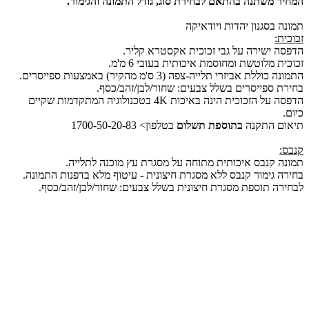
המחיר משתנה בהתאם לבחירת סוג, גודל התמונה והגימור.
תמונה בסגנון יהדות ויודאיקה
זכוכית:
הדפסה ישירה על גבי זכוכית אקסטרא קליר.
זכוכית מלוטשת ומחוסמת איכותית בעובי 6 מ'מ.
התמונה כוללת אביזרי תלייה-צפה (3 ס'מ מהקיר) באמצעות ספייסרים.
בחירת ספייסרים בשלל צבעים: שחור/לבן/זהב/כסף.
הדפסה על הזכוכית הינה באיכות 4K בטכנולוגיה המתקדמות שקיים
כיום.
תיאום התקנה
בתוספת תשלום
בטלפון> 1700-50-20-83
קנבס:
תמונה קנבס איכותית מתוחה על מסגרת עץ מוכנה לתלייה.
בחירה גימור קנבס ללא מסגרת חיצונית - עיטוף מלא בדפנות התמונה.
לבחירה תוספת מסגרת חיצונית בשלל צבעים: שחור/לבן/זהב/כסף.