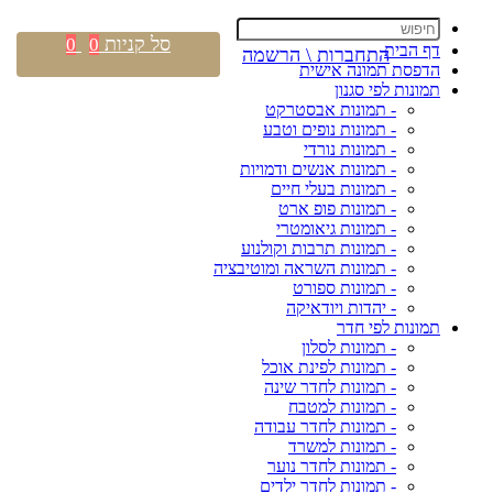
סל קניות
0
0
דף הבית
התחברות \ הרשמה
הדפסת תמונה אישית
תמונות לפי סגנון
- תמונות אבסטרקט
- תמונות נופים וטבע
- תמונות נורדי
- תמונות אנשים ודמויות
- תמונות בעלי חיים
- תמונות פופ ארט
- תמונות גיאומטרי
- תמונות תרבות וקולנוע
- תמונות השראה ומוטיבציה
- תמונות ספורט
- יהדות ויודאיקה
תמונות לפי חדר
- תמונות לסלון
- תמונות לפינת אוכל
- תמונות לחדר שינה
- תמונות למטבח
- תמונות לחדר עבודה
- תמונות למשרד
- תמונות לחדר נוער
- תמונות לחדר ילדים