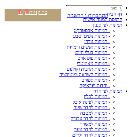
סל קניות
0
0
דף הבית
התחברות \ הרשמה
הדפסת תמונה אישית
תמונות לפי סגנון
- תמונות אבסטרקט
- תמונות נופים וטבע
- תמונות נורדי
- תמונות אנשים ודמויות
- תמונות בעלי חיים
- תמונות פופ ארט
- תמונות גיאומטרי
- תמונות תרבות וקולנוע
- תמונות השראה ומוטיבציה
- תמונות ספורט
- יהדות ויודאיקה
תמונות לפי חדר
- תמונות לסלון
- תמונות לפינת אוכל
- תמונות לחדר שינה
- תמונות למטבח
- תמונות לחדר עבודה
- תמונות למשרד
- תמונות לחדר נוער
- תמונות לחדר ילדים