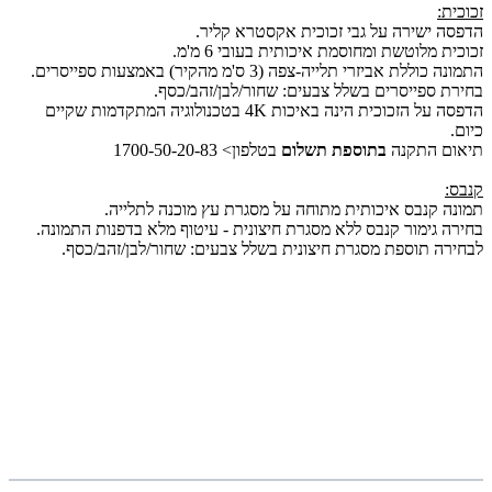
זכוכית:
הדפסה ישירה על גבי זכוכית אקסטרא קליר.
זכוכית מלוטשת ומחוסמת איכותית בעובי 6 מ'מ.
התמונה כוללת אביזרי תלייה-צפה (3 ס'מ מהקיר) באמצעות ספייסרים.
בחירת ספייסרים בשלל צבעים: שחור/לבן/זהב/כסף.
הדפסה על הזכוכית הינה באיכות 4K בטכנולוגיה המתקדמות שקיים
כיום.
תיאום התקנה
בתוספת תשלום
בטלפון> 1700-50-20-83
קנבס:
תמונה קנבס איכותית מתוחה על מסגרת עץ מוכנה לתלייה.
בחירה גימור קנבס ללא מסגרת חיצונית - עיטוף מלא בדפנות התמונה.
לבחירה תוספת מסגרת חיצונית בשלל צבעים: שחור/לבן/זהב/כסף.