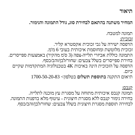
תיאור
המחיר משתנה בהתאם לבחירת סוג, גודל התמונה והגימור.
תמונה למטבח.
זכוכית:
הדפסה ישירה על גבי זכוכית אקסטרא קליר.
זכוכית מלוטשת ומחוסמת איכותית בעובי 6 מ'מ.
התמונה כוללת אביזרי תלייה-צפה (3 ס'מ מהקיר) באמצעות ספייסרים.
בחירת ספייסרים בשלל צבעים: שחור/לבן/זהב/כסף.
הדפסה על הזכוכית הינה באיכות 4K בטכנולוגיה המתקדמות שקיים
כיום.
תיאום התקנה
בתוספת תשלום
בטלפון> 1700-50-20-83
קנבס:
תמונה קנבס איכותית מתוחה על מסגרת עץ מוכנה לתלייה.
בחירה גימור קנבס ללא מסגרת חיצונית - עיטוף מלא בדפנות התמונה.
לבחירה תוספת מסגרת חיצונית בשלל צבעים: שחור/לבן/זהב/כסף.