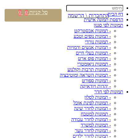
סל קניות
0
0
דף הבית
התחברות \ הרשמה
הדפסת תמונה אישית
תמונות לפי סגנון
- תמונות אבסטרקט
- תמונות נופים וטבע
- תמונות נורדי
- תמונות אנשים ודמויות
- תמונות בעלי חיים
- תמונות פופ ארט
- תמונות גיאומטרי
- תמונות תרבות וקולנוע
- תמונות השראה ומוטיבציה
- תמונות ספורט
- יהדות ויודאיקה
תמונות לפי חדר
- תמונות לסלון
- תמונות לפינת אוכל
- תמונות לחדר שינה
- תמונות למטבח
- תמונות לחדר עבודה
- תמונות למשרד
- תמונות לחדר נוער
- תמונות לחדר ילדים