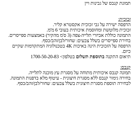
תמונת קנבס של גבינות ויין
זכוכית:
הדפסה ישירה על גבי זכוכית אקסטרא קליר.
זכוכית מלוטשת ומחוסמת איכותית בעובי 6 מ'מ.
התמונה כוללת אביזרי תלייה-צפה (3 ס'מ מהקיר) באמצעות ספייסרים.
בחירת ספייסרים בשלל צבעים: שחור/לבן/זהב/כסף.
הדפסה על הזכוכית הינה באיכות 4K בטכנולוגיה המתקדמות שקיים
כיום.
תיאום התקנה
בתוספת תשלום
בטלפון> 1700-50-20-83
קנבס:
תמונה קנבס איכותית מתוחה על מסגרת עץ מוכנה לתלייה.
בחירה גימור קנבס ללא מסגרת חיצונית - עיטוף מלא בדפנות התמונה.
לבחירה תוספת מסגרת חיצונית בשלל צבעים: שחור/לבן/זהב/כסף.