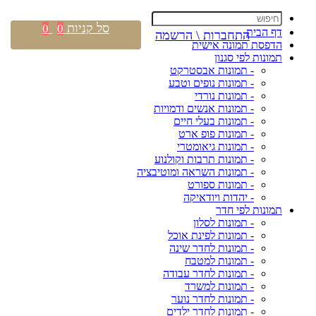
סל קניות
0
0
דף הבית
התחברות \ הרשמה
הדפסת תמונה אישית
תמונות לפי סגנון
- תמונות אבסטרקט
- תמונות נופים וטבע
- תמונות נורדי
- תמונות אנשים ודמויות
- תמונות בעלי חיים
- תמונות פופ ארט
- תמונות גיאומטרי
- תמונות תרבות וקולנוע
- תמונות השראה ומוטיבציה
- תמונות ספורט
- יהדות ויודאיקה
תמונות לפי חדר
- תמונות לסלון
- תמונות לפינת אוכל
- תמונות לחדר שינה
- תמונות למטבח
- תמונות לחדר עבודה
- תמונות למשרד
- תמונות לחדר נוער
- תמונות לחדר ילדים