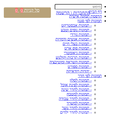
סל קניות
0
0
דף הבית
התחברות \ הרשמה
הדפסת תמונה אישית
תמונות לפי סגנון
- תמונות אבסטרקט
- תמונות נופים וטבע
- תמונות נורדי
- תמונות אנשים ודמויות
- תמונות בעלי חיים
- תמונות פופ ארט
- תמונות גיאומטרי
- תמונות תרבות וקולנוע
- תמונות השראה ומוטיבציה
- תמונות ספורט
- יהדות ויודאיקה
תמונות לפי חדר
- תמונות לסלון
- תמונות לפינת אוכל
- תמונות לחדר שינה
- תמונות למטבח
- תמונות לחדר עבודה
- תמונות למשרד
- תמונות לחדר נוער
- תמונות לחדר ילדים