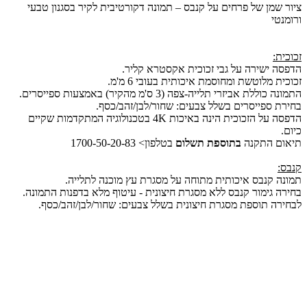
ציור שמן של פרחים על קנבס – תמונה דקורטיבית לקיר בסגנון טבעי
ורומנטי
זכוכית:
הדפסה ישירה על גבי זכוכית אקסטרא קליר.
זכוכית מלוטשת ומחוסמת איכותית בעובי 6 מ'מ.
התמונה כוללת אביזרי תלייה-צפה (3 ס'מ מהקיר) באמצעות ספייסרים.
בחירת ספייסרים בשלל צבעים: שחור/לבן/זהב/כסף.
הדפסה על הזכוכית הינה באיכות 4K בטכנולוגיה המתקדמות שקיים
כיום.
תיאום התקנה
בתוספת תשלום
בטלפון> 1700-50-20-83
קנבס:
תמונה קנבס איכותית מתוחה על מסגרת עץ מוכנה לתלייה.
בחירה גימור קנבס ללא מסגרת חיצונית - עיטוף מלא בדפנות התמונה.
לבחירה תוספת מסגרת חיצונית בשלל צבעים: שחור/לבן/זהב/כסף.