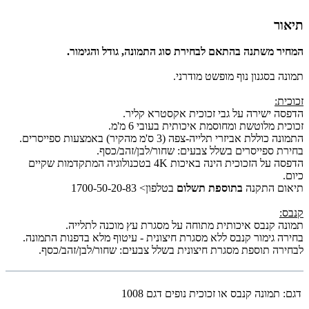
תיאור
המחיר משתנה בהתאם לבחירת סוג התמונה, גודל והגימור.
תמונה בסגנון נוף מופשט מודרני.
זכוכית:
הדפסה ישירה על גבי זכוכית אקסטרא קליר.
זכוכית מלוטשת ומחוסמת איכותית בעובי 6 מ'מ.
התמונה כוללת אביזרי תלייה-צפה (3 ס'מ מהקיר) באמצעות ספייסרים.
בחירת ספייסרים בשלל צבעים: שחור/לבן/זהב/כסף.
הדפסה על הזכוכית הינה באיכות 4K בטכנולוגיה המתקדמות שקיים
כיום.
תיאום התקנה
בתוספת תשלום
בטלפון> 1700-50-20-83
קנבס:
תמונה קנבס איכותית מתוחה על מסגרת עץ מוכנה לתלייה.
בחירה גימור קנבס ללא מסגרת חיצונית - עיטוף מלא בדפנות התמונה.
לבחירה תוספת מסגרת חיצונית בשלל צבעים: שחור/לבן/זהב/כסף.
דגם:
תמונה קנבס או זכוכית נופים דגם 1008