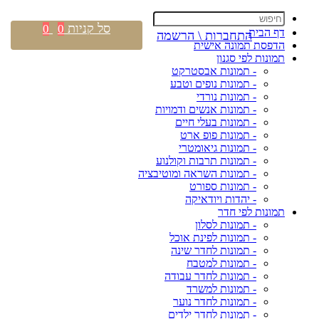
סל קניות
0
0
דף הבית
התחברות \ הרשמה
הדפסת תמונה אישית
תמונות לפי סגנון
- תמונות אבסטרקט
- תמונות נופים וטבע
- תמונות נורדי
- תמונות אנשים ודמויות
- תמונות בעלי חיים
- תמונות פופ ארט
- תמונות גיאומטרי
- תמונות תרבות וקולנוע
- תמונות השראה ומוטיבציה
- תמונות ספורט
- יהדות ויודאיקה
תמונות לפי חדר
- תמונות לסלון
- תמונות לפינת אוכל
- תמונות לחדר שינה
- תמונות למטבח
- תמונות לחדר עבודה
- תמונות למשרד
- תמונות לחדר נוער
- תמונות לחדר ילדים