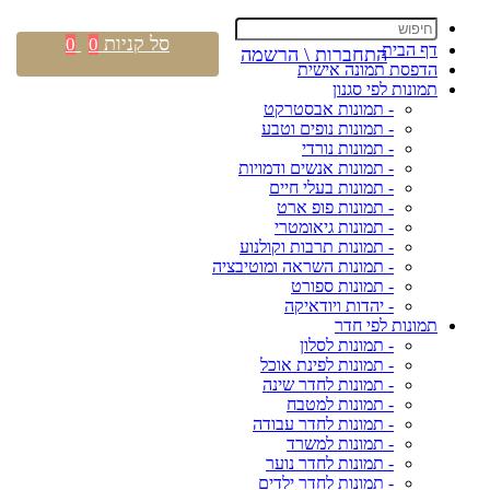
סל קניות
0
0
דף הבית
התחברות \ הרשמה
הדפסת תמונה אישית
תמונות לפי סגנון
- תמונות אבסטרקט
- תמונות נופים וטבע
- תמונות נורדי
- תמונות אנשים ודמויות
- תמונות בעלי חיים
- תמונות פופ ארט
- תמונות גיאומטרי
- תמונות תרבות וקולנוע
- תמונות השראה ומוטיבציה
- תמונות ספורט
- יהדות ויודאיקה
תמונות לפי חדר
- תמונות לסלון
- תמונות לפינת אוכל
- תמונות לחדר שינה
- תמונות למטבח
- תמונות לחדר עבודה
- תמונות למשרד
- תמונות לחדר נוער
- תמונות לחדר ילדים