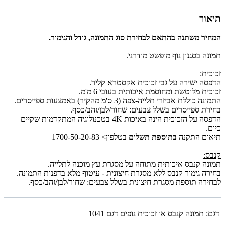
תיאור
המחיר משתנה בהתאם לבחירת סוג התמונה, גודל והגימור.
תמונה בסגנון נוף מופשט מודרני.
זכוכית:
הדפסה ישירה על גבי זכוכית אקסטרא קליר.
זכוכית מלוטשת ומחוסמת איכותית בעובי 6 מ'מ.
התמונה כוללת אביזרי תלייה-צפה (3 ס'מ מהקיר) באמצעות ספייסרים.
בחירת ספייסרים בשלל צבעים: שחור/לבן/זהב/כסף.
הדפסה על הזכוכית הינה באיכות 4K בטכנולוגיה המתקדמות שקיים
כיום.
תיאום התקנה
בתוספת תשלום
בטלפון> 1700-50-20-83
קנבס:
תמונה קנבס איכותית מתוחה על מסגרת עץ מוכנה לתלייה.
בחירה גימור קנבס ללא מסגרת חיצונית - עיטוף מלא בדפנות התמונה.
לבחירה תוספת מסגרת חיצונית בשלל צבעים: שחור/לבן/זהב/כסף.
דגם:
תמונה קנבס או זכוכית נופים דגם 1041