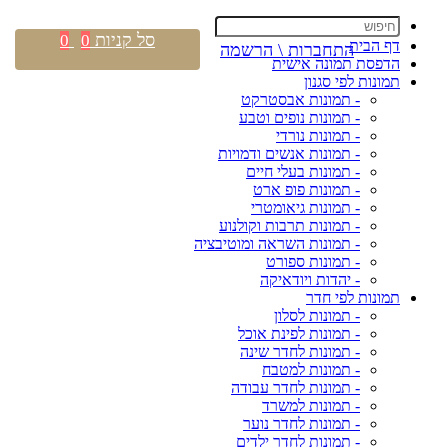
סל קניות
0
0
דף הבית
התחברות \ הרשמה
הדפסת תמונה אישית
תמונות לפי סגנון
- תמונות אבסטרקט
- תמונות נופים וטבע
- תמונות נורדי
- תמונות אנשים ודמויות
- תמונות בעלי חיים
- תמונות פופ ארט
- תמונות גיאומטרי
- תמונות תרבות וקולנוע
- תמונות השראה ומוטיבציה
- תמונות ספורט
- יהדות ויודאיקה
תמונות לפי חדר
- תמונות לסלון
- תמונות לפינת אוכל
- תמונות לחדר שינה
- תמונות למטבח
- תמונות לחדר עבודה
- תמונות למשרד
- תמונות לחדר נוער
- תמונות לחדר ילדים