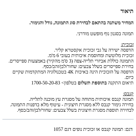
תיאור
המחיר משתנה בהתאם לבחירת סוג התמונה, גודל והגימור.
תמונה בסגנון נוף מופשט מודרני.
זכוכית:
הדפסה ישירה על גבי זכוכית אקסטרא קליר.
זכוכית מלוטשת ומחוסמת איכותית בעובי 6 מ'מ.
התמונה כוללת אביזרי תלייה-צפה (3 ס'מ מהקיר) באמצעות ספייסרים.
בחירת ספייסרים בשלל צבעים: שחור/לבן/זהב/כסף.
הדפסה על הזכוכית הינה באיכות 4K בטכנולוגיה המתקדמות שקיים
כיום.
תיאום התקנה
בתוספת תשלום
בטלפון> 1700-50-20-83
קנבס:
תמונה קנבס איכותית מתוחה על מסגרת עץ מוכנה לתלייה.
בחירה גימור קנבס ללא מסגרת חיצונית - עיטוף מלא בדפנות התמונה.
לבחירה תוספת מסגרת חיצונית בשלל צבעים: שחור/לבן/זהב/כסף.
דגם:
תמונה קנבס או זכוכית נופים דגם 1057