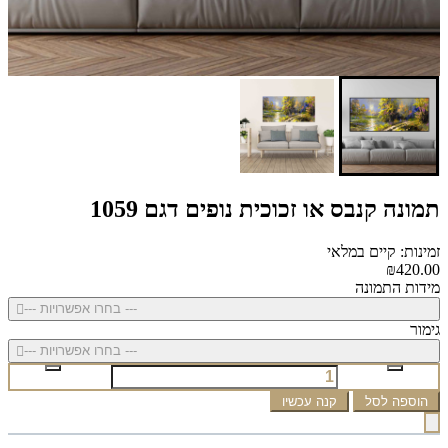
תמונה קנבס או זכוכית נופים דגם 1059
זמינות: קיים במלאי
₪420.00
מידות התמונה
--- בחרו אפשרויות ---
גימור
--- בחרו אפשרויות ---
הוספה לסל
קנה עכשיו