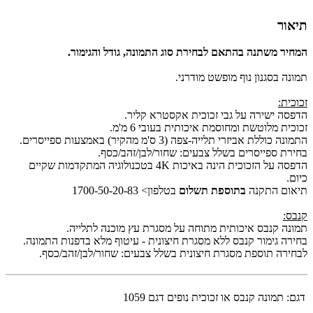
תיאור
המחיר משתנה בהתאם לבחירת סוג התמונה, גודל והגימור.
תמונה בסגנון נוף מופשט מודרני.
זכוכית:
הדפסה ישירה על גבי זכוכית אקסטרא קליר.
זכוכית מלוטשת ומחוסמת איכותית בעובי 6 מ'מ.
התמונה כוללת אביזרי תלייה-צפה (3 ס'מ מהקיר) באמצעות ספייסרים.
בחירת ספייסרים בשלל צבעים: שחור/לבן/זהב/כסף.
הדפסה על הזכוכית הינה באיכות 4K בטכנולוגיה המתקדמות שקיים
כיום.
תיאום התקנה
בתוספת תשלום
בטלפון> 1700-50-20-83
קנבס:
תמונה קנבס איכותית מתוחה על מסגרת עץ מוכנה לתלייה.
בחירה גימור קנבס ללא מסגרת חיצונית - עיטוף מלא בדפנות התמונה.
לבחירה תוספת מסגרת חיצונית בשלל צבעים: שחור/לבן/זהב/כסף.
דגם:
תמונה קנבס או זכוכית נופים דגם 1059