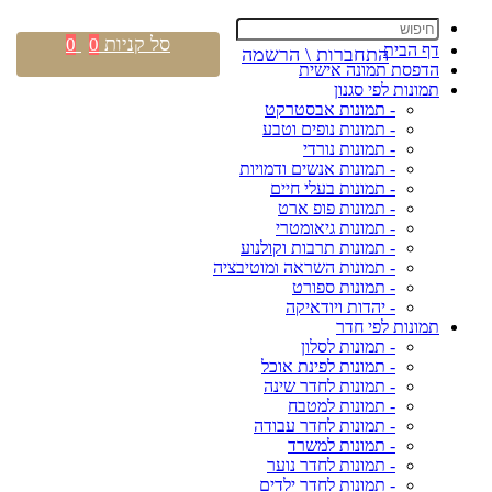
סל קניות
0
0
דף הבית
התחברות \ הרשמה
הדפסת תמונה אישית
תמונות לפי סגנון
- תמונות אבסטרקט
- תמונות נופים וטבע
- תמונות נורדי
- תמונות אנשים ודמויות
- תמונות בעלי חיים
- תמונות פופ ארט
- תמונות גיאומטרי
- תמונות תרבות וקולנוע
- תמונות השראה ומוטיבציה
- תמונות ספורט
- יהדות ויודאיקה
תמונות לפי חדר
- תמונות לסלון
- תמונות לפינת אוכל
- תמונות לחדר שינה
- תמונות למטבח
- תמונות לחדר עבודה
- תמונות למשרד
- תמונות לחדר נוער
- תמונות לחדר ילדים