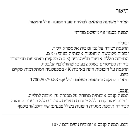
תיאור
המחיר משתנה בהתאם לבחירת סוג התמונה, גודל והגימור.
תמונה בסגנון נוף מופשט מודרני.
זכוכית:
הדפסה ישירה על גבי זכוכית אקסטרא קליר.
זכוכית מלוטשת ומחוסמת איכותית בעובי 6 מ'מ.
התמונה כוללת אביזרי תלייה-צפה (3 ס'מ מהקיר) באמצעות ספייסרים.
בחירת ספייסרים בשלל צבעים: שחור/לבן/זהב/כסף.
הדפסה על הזכוכית הינה באיכות 4K בטכנולוגיה המתקדמות שקיים
כיום.
תיאום התקנה
בתוספת תשלום
בטלפון> 1700-50-20-83
קנבס:
תמונה קנבס איכותית מתוחה על מסגרת עץ מוכנה לתלייה.
בחירה גימור קנבס ללא מסגרת חיצונית - עיטוף מלא בדפנות התמונה.
לבחירה תוספת מסגרת חיצונית בשלל צבעים: שחור/לבן/זהב/כסף.
דגם:
תמונה קנבס או זכוכית נופים דגם 1077