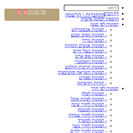
סל קניות
0
0
דף הבית
התחברות \ הרשמה
הדפסת תמונה אישית
תמונות לפי סגנון
- תמונות אבסטרקט
- תמונות נופים וטבע
- תמונות נורדי
- תמונות אנשים ודמויות
- תמונות בעלי חיים
- תמונות פופ ארט
- תמונות גיאומטרי
- תמונות תרבות וקולנוע
- תמונות השראה ומוטיבציה
- תמונות ספורט
- יהדות ויודאיקה
תמונות לפי חדר
- תמונות לסלון
- תמונות לפינת אוכל
- תמונות לחדר שינה
- תמונות למטבח
- תמונות לחדר עבודה
- תמונות למשרד
- תמונות לחדר נוער
- תמונות לחדר ילדים