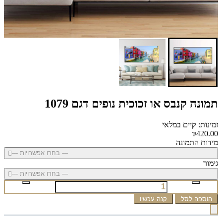
תמונה קנבס או זכוכית נופים דגם 1079
זמינות: קיים במלאי
₪420.00
מידות התמונה
--- בחרו אפשרויות ---
גימור
--- בחרו אפשרויות ---
הוספה לסל
קנה עכשיו