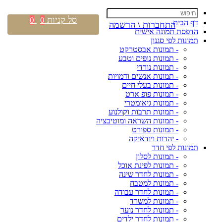
סל קניות
0
0
דף הבית
התחברות \ הרשמה
הדפסת תמונה אישית
תמונות לפי סגנון
- תמונות אבסטרקט
- תמונות נופים וטבע
- תמונות נורדי
- תמונות אנשים ודמויות
- תמונות בעלי חיים
- תמונות פופ ארט
- תמונות גיאומטרי
- תמונות תרבות וקולנוע
- תמונות השראה ומוטיבציה
- תמונות ספורט
- יהדות ויודאיקה
תמונות לפי חדר
- תמונות לסלון
- תמונות לפינת אוכל
- תמונות לחדר שינה
- תמונות למטבח
- תמונות לחדר עבודה
- תמונות למשרד
- תמונות לחדר נוער
- תמונות לחדר ילדים