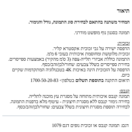
תיאור
המחיר משתנה בהתאם לבחירת סוג התמונה, גודל והגימור.
תמונה בסגנון נוף מופשט מודרני.
זכוכית:
הדפסה ישירה על גבי זכוכית אקסטרא קליר.
זכוכית מלוטשת ומחוסמת איכותית בעובי 6 מ'מ.
התמונה כוללת אביזרי תלייה-צפה (3 ס'מ מהקיר) באמצעות ספייסרים.
בחירת ספייסרים בשלל צבעים: שחור/לבן/זהב/כסף.
הדפסה על הזכוכית הינה באיכות 4K בטכנולוגיה המתקדמות שקיים
כיום.
תיאום התקנה
בתוספת תשלום
בטלפון> 1700-50-20-83
קנבס:
תמונה קנבס איכותית מתוחה על מסגרת עץ מוכנה לתלייה.
בחירה גימור קנבס ללא מסגרת חיצונית - עיטוף מלא בדפנות התמונה.
לבחירה תוספת מסגרת חיצונית בשלל צבעים: שחור/לבן/זהב/כסף.
דגם:
תמונה קנבס או זכוכית נופים דגם 1079