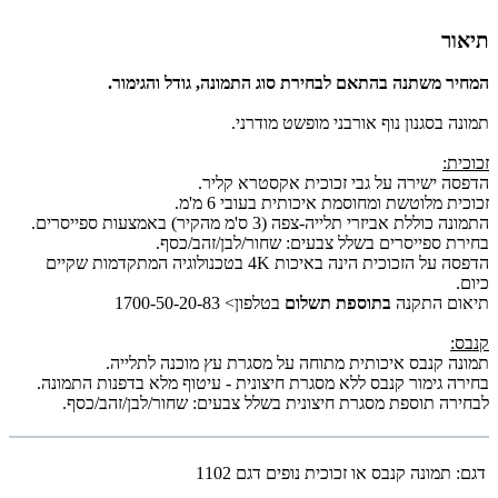
תיאור
המחיר משתנה בהתאם לבחירת סוג התמונה, גודל והגימור.
תמונה בסגנון נוף אורבני מופשט מודרני.
זכוכית:
הדפסה ישירה על גבי זכוכית אקסטרא קליר.
זכוכית מלוטשת ומחוסמת איכותית בעובי 6 מ'מ.
התמונה כוללת אביזרי תלייה-צפה (3 ס'מ מהקיר) באמצעות ספייסרים.
בחירת ספייסרים בשלל צבעים: שחור/לבן/זהב/כסף.
הדפסה על הזכוכית הינה באיכות 4K בטכנולוגיה המתקדמות שקיים
כיום.
תיאום התקנה
בתוספת תשלום
בטלפון> 1700-50-20-83
קנבס:
תמונה קנבס איכותית מתוחה על מסגרת עץ מוכנה לתלייה.
בחירה גימור קנבס ללא מסגרת חיצונית - עיטוף מלא בדפנות התמונה.
לבחירה תוספת מסגרת חיצונית בשלל צבעים: שחור/לבן/זהב/כסף.
דגם:
תמונה קנבס או זכוכית נופים דגם 1102