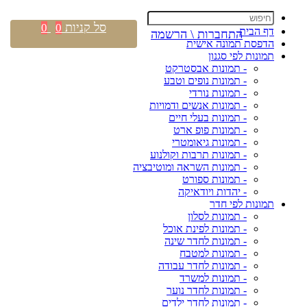
סל קניות
0
0
דף הבית
התחברות \ הרשמה
הדפסת תמונה אישית
תמונות לפי סגנון
- תמונות אבסטרקט
- תמונות נופים וטבע
- תמונות נורדי
- תמונות אנשים ודמויות
- תמונות בעלי חיים
- תמונות פופ ארט
- תמונות גיאומטרי
- תמונות תרבות וקולנוע
- תמונות השראה ומוטיבציה
- תמונות ספורט
- יהדות ויודאיקה
תמונות לפי חדר
- תמונות לסלון
- תמונות לפינת אוכל
- תמונות לחדר שינה
- תמונות למטבח
- תמונות לחדר עבודה
- תמונות למשרד
- תמונות לחדר נוער
- תמונות לחדר ילדים