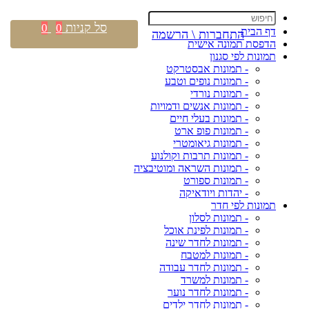
סל קניות
0
0
דף הבית
התחברות \ הרשמה
הדפסת תמונה אישית
תמונות לפי סגנון
- תמונות אבסטרקט
- תמונות נופים וטבע
- תמונות נורדי
- תמונות אנשים ודמויות
- תמונות בעלי חיים
- תמונות פופ ארט
- תמונות גיאומטרי
- תמונות תרבות וקולנוע
- תמונות השראה ומוטיבציה
- תמונות ספורט
- יהדות ויודאיקה
תמונות לפי חדר
- תמונות לסלון
- תמונות לפינת אוכל
- תמונות לחדר שינה
- תמונות למטבח
- תמונות לחדר עבודה
- תמונות למשרד
- תמונות לחדר נוער
- תמונות לחדר ילדים