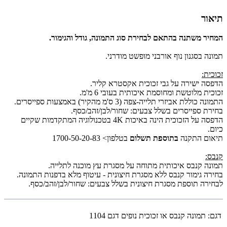
תיאור
המחיר משתנה בהתאם לבחירת סוג התמונה, גודל והגימור.
תמונה בסגנון נוף אורבני מופשט מודרני.
זכוכית:
הדפסה ישירה על גבי זכוכית אקסטרא קליר.
זכוכית מלוטשת ומחוסמת איכותית בעובי 6 מ'מ.
התמונה כוללת אביזרי תלייה-צפה (3 ס'מ מהקיר) באמצעות ספייסרים.
בחירת ספייסרים בשלל צבעים: שחור/לבן/זהב/כסף.
הדפסה על הזכוכית הינה באיכות 4K בטכנולוגיה המתקדמות שקיים
כיום.
תיאום התקנה
בתוספת תשלום
בטלפון> 1700-50-20-83
קנבס:
תמונה קנבס איכותית מתוחה על מסגרת עץ מוכנה לתלייה.
בחירה גימור קנבס ללא מסגרת חיצונית - עיטוף מלא בדפנות התמונה.
לבחירה תוספת מסגרת חיצונית בשלל צבעים: שחור/לבן/זהב/כסף.
דגם:
תמונה קנבס או זכוכית נופים דגם 1104