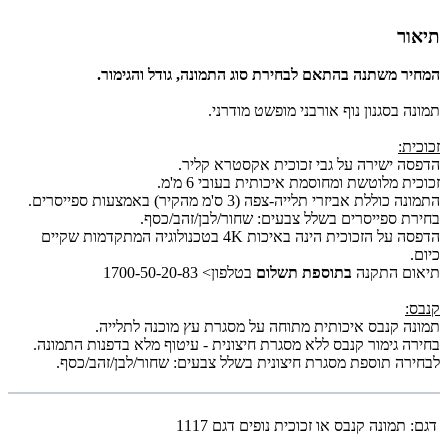
תיאור
המחיר משתנה בהתאם לבחירת סוג התמונה, גודל והגימור.
תמונה בסגנון נוף אורבני מופשט מודרני.
זכוכית:
הדפסה ישירה על גבי זכוכית אקסטרא קליר.
זכוכית מלוטשת ומחוסמת איכותית בעובי 6 מ'מ.
התמונה כוללת אביזרי תלייה-צפה (3 ס'מ מהקיר) באמצעות ספייסרים.
בחירת ספייסרים בשלל צבעים: שחור/לבן/זהב/כסף.
הדפסה על הזכוכית הינה באיכות 4K בטכנולוגיה המתקדמות שקיים
כיום.
תיאום התקנה
בתוספת תשלום
בטלפון> 1700-50-20-83
קנבס:
תמונה קנבס איכותית מתוחה על מסגרת עץ מוכנה לתלייה.
בחירה גימור קנבס ללא מסגרת חיצונית - עיטוף מלא בדפנות התמונה.
לבחירה תוספת מסגרת חיצונית בשלל צבעים: שחור/לבן/זהב/כסף.
דגם:
תמונה קנבס או זכוכית נופים דגם 1117