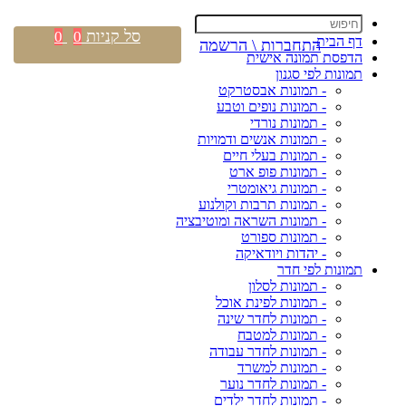
סל קניות
0
0
דף הבית
התחברות \ הרשמה
הדפסת תמונה אישית
תמונות לפי סגנון
- תמונות אבסטרקט
- תמונות נופים וטבע
- תמונות נורדי
- תמונות אנשים ודמויות
- תמונות בעלי חיים
- תמונות פופ ארט
- תמונות גיאומטרי
- תמונות תרבות וקולנוע
- תמונות השראה ומוטיבציה
- תמונות ספורט
- יהדות ויודאיקה
תמונות לפי חדר
- תמונות לסלון
- תמונות לפינת אוכל
- תמונות לחדר שינה
- תמונות למטבח
- תמונות לחדר עבודה
- תמונות למשרד
- תמונות לחדר נוער
- תמונות לחדר ילדים