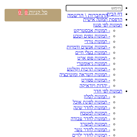
סל קניות
0
0
דף הבית
התחברות \ הרשמה
הדפסת תמונה אישית
תמונות לפי סגנון
- תמונות אבסטרקט
- תמונות נופים וטבע
- תמונות נורדי
- תמונות אנשים ודמויות
- תמונות בעלי חיים
- תמונות פופ ארט
- תמונות גיאומטרי
- תמונות תרבות וקולנוע
- תמונות השראה ומוטיבציה
- תמונות ספורט
- יהדות ויודאיקה
תמונות לפי חדר
- תמונות לסלון
- תמונות לפינת אוכל
- תמונות לחדר שינה
- תמונות למטבח
- תמונות לחדר עבודה
- תמונות למשרד
- תמונות לחדר נוער
- תמונות לחדר ילדים