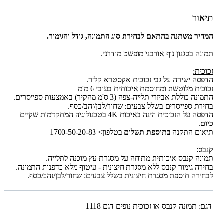
תיאור
המחיר משתנה בהתאם לבחירת סוג התמונה, גודל והגימור.
תמונה בסגנון נוף אורבני מופשט מודרני.
זכוכית:
הדפסה ישירה על גבי זכוכית אקסטרא קליר.
זכוכית מלוטשת ומחוסמת איכותית בעובי 6 מ'מ.
התמונה כוללת אביזרי תלייה-צפה (3 ס'מ מהקיר) באמצעות ספייסרים.
בחירת ספייסרים בשלל צבעים: שחור/לבן/זהב/כסף.
הדפסה על הזכוכית הינה באיכות 4K בטכנולוגיה המתקדמות שקיים
כיום.
תיאום התקנה
בתוספת תשלום
בטלפון> 1700-50-20-83
קנבס:
תמונה קנבס איכותית מתוחה על מסגרת עץ מוכנה לתלייה.
בחירה גימור קנבס ללא מסגרת חיצונית - עיטוף מלא בדפנות התמונה.
לבחירה תוספת מסגרת חיצונית בשלל צבעים: שחור/לבן/זהב/כסף.
דגם:
תמונה קנבס או זכוכית נופים דגם 1118