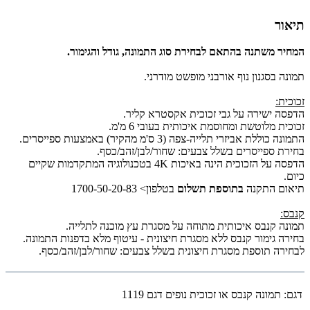
תיאור
המחיר משתנה בהתאם לבחירת סוג התמונה, גודל והגימור.
תמונה בסגנון נוף אורבני מופשט מודרני.
זכוכית:
הדפסה ישירה על גבי זכוכית אקסטרא קליר.
זכוכית מלוטשת ומחוסמת איכותית בעובי 6 מ'מ.
התמונה כוללת אביזרי תלייה-צפה (3 ס'מ מהקיר) באמצעות ספייסרים.
בחירת ספייסרים בשלל צבעים: שחור/לבן/זהב/כסף.
הדפסה על הזכוכית הינה באיכות 4K בטכנולוגיה המתקדמות שקיים
כיום.
תיאום התקנה
בתוספת תשלום
בטלפון> 1700-50-20-83
קנבס:
תמונה קנבס איכותית מתוחה על מסגרת עץ מוכנה לתלייה.
בחירה גימור קנבס ללא מסגרת חיצונית - עיטוף מלא בדפנות התמונה.
לבחירה תוספת מסגרת חיצונית בשלל צבעים: שחור/לבן/זהב/כסף.
דגם:
תמונה קנבס או זכוכית נופים דגם 1119