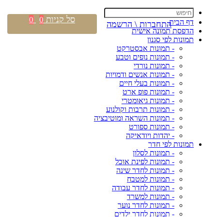
סל קניות
0
0
דף הבית
התחברות \ הרשמה
הדפסת תמונה אישית
תמונות לפי סגנון
- תמונות אבסטרקט
- תמונות נופים וטבע
- תמונות נורדי
- תמונות אנשים ודמויות
- תמונות בעלי חיים
- תמונות פופ ארט
- תמונות גיאומטרי
- תמונות תרבות וקולנוע
- תמונות השראה ומוטיבציה
- תמונות ספורט
- יהדות ויודאיקה
תמונות לפי חדר
- תמונות לסלון
- תמונות לפינת אוכל
- תמונות לחדר שינה
- תמונות למטבח
- תמונות לחדר עבודה
- תמונות למשרד
- תמונות לחדר נוער
- תמונות לחדר ילדים