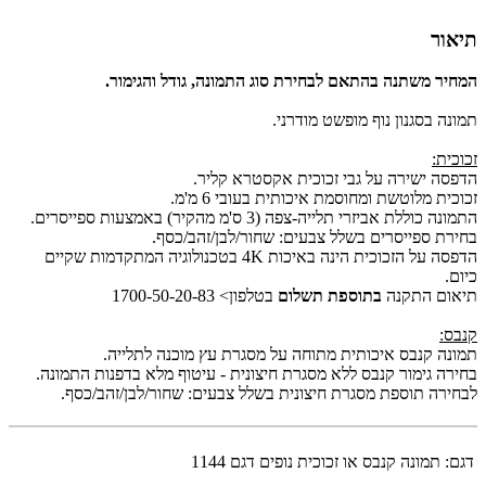
תיאור
המחיר משתנה בהתאם לבחירת סוג התמונה, גודל והגימור.
תמונה בסגנון נוף מופשט מודרני.
זכוכית:
הדפסה ישירה על גבי זכוכית אקסטרא קליר.
זכוכית מלוטשת ומחוסמת איכותית בעובי 6 מ'מ.
התמונה כוללת אביזרי תלייה-צפה (3 ס'מ מהקיר) באמצעות ספייסרים.
בחירת ספייסרים בשלל צבעים: שחור/לבן/זהב/כסף.
הדפסה על הזכוכית הינה באיכות 4K בטכנולוגיה המתקדמות שקיים
כיום.
תיאום התקנה
בתוספת תשלום
בטלפון> 1700-50-20-83
קנבס:
תמונה קנבס איכותית מתוחה על מסגרת עץ מוכנה לתלייה.
בחירה גימור קנבס ללא מסגרת חיצונית - עיטוף מלא בדפנות התמונה.
לבחירה תוספת מסגרת חיצונית בשלל צבעים: שחור/לבן/זהב/כסף.
דגם:
תמונה קנבס או זכוכית נופים דגם 1144