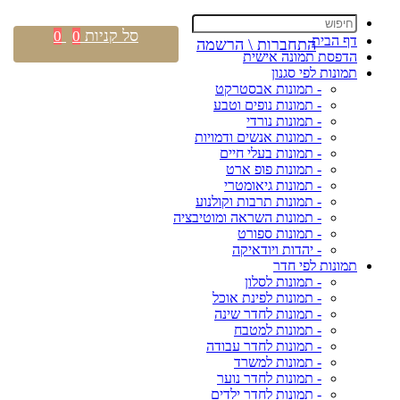
סל קניות
0
0
דף הבית
התחברות \ הרשמה
הדפסת תמונה אישית
תמונות לפי סגנון
- תמונות אבסטרקט
- תמונות נופים וטבע
- תמונות נורדי
- תמונות אנשים ודמויות
- תמונות בעלי חיים
- תמונות פופ ארט
- תמונות גיאומטרי
- תמונות תרבות וקולנוע
- תמונות השראה ומוטיבציה
- תמונות ספורט
- יהדות ויודאיקה
תמונות לפי חדר
- תמונות לסלון
- תמונות לפינת אוכל
- תמונות לחדר שינה
- תמונות למטבח
- תמונות לחדר עבודה
- תמונות למשרד
- תמונות לחדר נוער
- תמונות לחדר ילדים