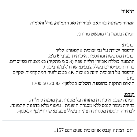
תיאור
המחיר משתנה בהתאם לבחירת סוג התמונה, גודל והגימור.
תמונה בסגנון נוף מופשט מודרני.
זכוכית:
הדפסה ישירה על גבי זכוכית אקסטרא קליר.
זכוכית מלוטשת ומחוסמת איכותית בעובי 6 מ'מ.
התמונה כוללת אביזרי תלייה-צפה (3 ס'מ מהקיר) באמצעות ספייסרים.
בחירת ספייסרים בשלל צבעים: שחור/לבן/זהב/כסף.
הדפסה על הזכוכית הינה באיכות 4K בטכנולוגיה המתקדמות שקיים
כיום.
תיאום התקנה
בתוספת תשלום
בטלפון> 1700-50-20-83
קנבס:
תמונה קנבס איכותית מתוחה על מסגרת עץ מוכנה לתלייה.
בחירה גימור קנבס ללא מסגרת חיצונית - עיטוף מלא בדפנות התמונה.
לבחירה תוספת מסגרת חיצונית בשלל צבעים: שחור/לבן/זהב/כסף.
דגם:
תמונה קנבס או זכוכית נופים דגם 1157