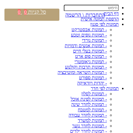
סל קניות
0
0
דף הבית
התחברות \ הרשמה
הדפסת תמונה אישית
תמונות לפי סגנון
- תמונות אבסטרקט
- תמונות נופים וטבע
- תמונות נורדי
- תמונות אנשים ודמויות
- תמונות בעלי חיים
- תמונות פופ ארט
- תמונות גיאומטרי
- תמונות תרבות וקולנוע
- תמונות השראה ומוטיבציה
- תמונות ספורט
- יהדות ויודאיקה
תמונות לפי חדר
- תמונות לסלון
- תמונות לפינת אוכל
- תמונות לחדר שינה
- תמונות למטבח
- תמונות לחדר עבודה
- תמונות למשרד
- תמונות לחדר נוער
- תמונות לחדר ילדים