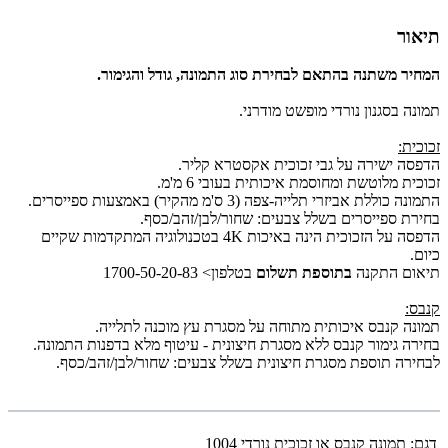
תיאור
המחיר משתנה בהתאם לבחירת סוג התמונה, גודל והגימור.
תמונה בסגנון נורדי מופשט מודרני.
זכוכית:
הדפסה ישירה על גבי זכוכית אקסטרא קליר.
זכוכית מלוטשת ומחוסמת איכותית בעובי 6 מ'מ.
התמונה כוללת אביזרי תלייה-צפה (3 ס'מ מהקיר) באמצעות ספייסרים.
בחירת ספייסרים בשלל צבעים: שחור/לבן/זהב/כסף.
הדפסה על הזכוכית הינה באיכות 4K בטכנולוגיה המתקדמות שקיים
כיום.
תיאום התקנה
בתוספת תשלום
בטלפון> 1700-50-20-83
קנבס:
תמונה קנבס איכותית מתוחה על מסגרת עץ מוכנה לתלייה.
בחירה גימור קנבס ללא מסגרת חיצונית - עיטוף מלא בדפנות התמונה.
לבחירה תוספת מסגרת חיצונית בשלל צבעים: שחור/לבן/זהב/כסף.
דגם:
תמונה קנבס או זכוכית נורדי 1004