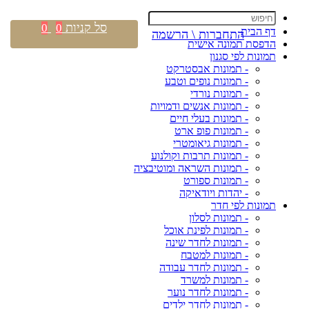
סל קניות
0
0
דף הבית
התחברות \ הרשמה
הדפסת תמונה אישית
תמונות לפי סגנון
- תמונות אבסטרקט
- תמונות נופים וטבע
- תמונות נורדי
- תמונות אנשים ודמויות
- תמונות בעלי חיים
- תמונות פופ ארט
- תמונות גיאומטרי
- תמונות תרבות וקולנוע
- תמונות השראה ומוטיבציה
- תמונות ספורט
- יהדות ויודאיקה
תמונות לפי חדר
- תמונות לסלון
- תמונות לפינת אוכל
- תמונות לחדר שינה
- תמונות למטבח
- תמונות לחדר עבודה
- תמונות למשרד
- תמונות לחדר נוער
- תמונות לחדר ילדים