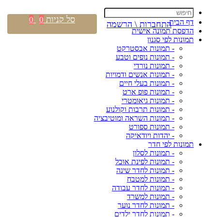
סל קניות
0
0
דף הבית
התחברות \ הרשמה
הדפסת תמונה אישית
תמונות לפי סגנון
- תמונות אבסטרקט
- תמונות נופים וטבע
- תמונות נורדי
- תמונות אנשים ודמויות
- תמונות בעלי חיים
- תמונות פופ ארט
- תמונות גיאומטרי
- תמונות תרבות וקולנוע
- תמונות השראה ומוטיבציה
- תמונות ספורט
- יהדות ויודאיקה
תמונות לפי חדר
- תמונות לסלון
- תמונות לפינת אוכל
- תמונות לחדר שינה
- תמונות למטבח
- תמונות לחדר עבודה
- תמונות למשרד
- תמונות לחדר נוער
- תמונות לחדר ילדים