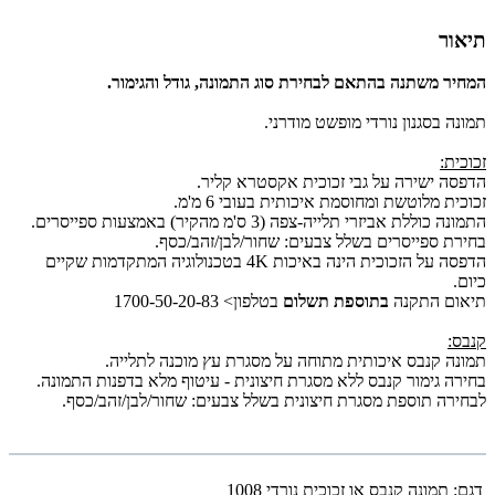
תיאור
המחיר משתנה בהתאם לבחירת סוג התמונה, גודל והגימור.
תמונה בסגנון נורדי מופשט מודרני.
זכוכית:
הדפסה ישירה על גבי זכוכית אקסטרא קליר.
זכוכית מלוטשת ומחוסמת איכותית בעובי 6 מ'מ.
התמונה כוללת אביזרי תלייה-צפה (3 ס'מ מהקיר) באמצעות ספייסרים.
בחירת ספייסרים בשלל צבעים: שחור/לבן/זהב/כסף.
הדפסה על הזכוכית הינה באיכות 4K בטכנולוגיה המתקדמות שקיים
כיום.
תיאום התקנה
בתוספת תשלום
בטלפון> 1700-50-20-83
קנבס:
תמונה קנבס איכותית מתוחה על מסגרת עץ מוכנה לתלייה.
בחירה גימור קנבס ללא מסגרת חיצונית - עיטוף מלא בדפנות התמונה.
לבחירה תוספת מסגרת חיצונית בשלל צבעים: שחור/לבן/זהב/כסף.
דגם:
תמונה קנבס או זכוכית נורדי 1008