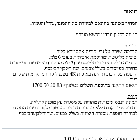
תיאור
המחיר משתנה בהתאם לבחירת סוג התמונה, גודל והגימור.
תמונה בסגנון נורדי מופשט מודרני.
זכוכית:
הדפסה ישירה על גבי זכוכית אקסטרא קליר.
זכוכית מלוטשת ומחוסמת איכותית בעובי 6 מ'מ.
התמונה כוללת אביזרי תלייה-צפה (3 ס'מ מהקיר) באמצעות ספייסרים.
בחירת ספייסרים בשלל צבעים: שחור/לבן/זהב/כסף.
הדפסה על הזכוכית הינה באיכות 4K בטכנולוגיה המתקדמות שקיים
כיום.
תיאום התקנה
בתוספת תשלום
בטלפון> 1700-50-20-83
קנבס:
תמונה קנבס איכותית מתוחה על מסגרת עץ מוכנה לתלייה.
בחירה גימור קנבס ללא מסגרת חיצונית - עיטוף מלא בדפנות התמונה.
לבחירה תוספת מסגרת חיצונית בשלל צבעים: שחור/לבן/זהב/כסף.
דגם:
תמונה קנבס או זכוכית נורדי 1019