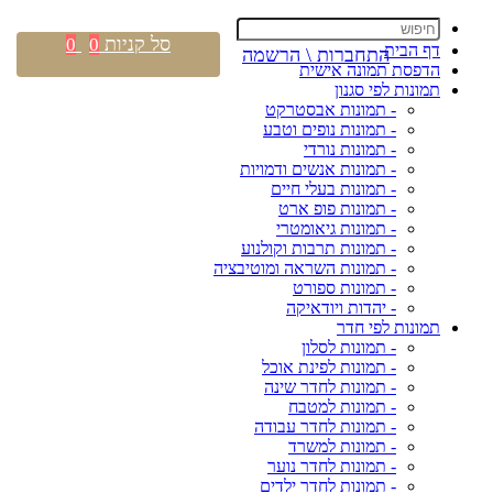
סל קניות
0
0
דף הבית
התחברות \ הרשמה
הדפסת תמונה אישית
תמונות לפי סגנון
- תמונות אבסטרקט
- תמונות נופים וטבע
- תמונות נורדי
- תמונות אנשים ודמויות
- תמונות בעלי חיים
- תמונות פופ ארט
- תמונות גיאומטרי
- תמונות תרבות וקולנוע
- תמונות השראה ומוטיבציה
- תמונות ספורט
- יהדות ויודאיקה
תמונות לפי חדר
- תמונות לסלון
- תמונות לפינת אוכל
- תמונות לחדר שינה
- תמונות למטבח
- תמונות לחדר עבודה
- תמונות למשרד
- תמונות לחדר נוער
- תמונות לחדר ילדים