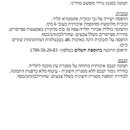
תמונה בסגנון נורדי מופשט מודרני.
זכוכית:
הדפסה ישירה על גבי זכוכית אקסטרא קליר.
זכוכית מלוטשת ומחוסמת איכותית בעובי 6 מ'מ.
התמונה כוללת אביזרי תלייה-צפה (3 ס'מ מהקיר) באמצעות ספייסרים.
בחירת ספייסרים בשלל צבעים: שחור/לבן/זהב/כסף.
הדפסה על הזכוכית הינה באיכות 4K בטכנולוגיה המתקדמות שקיים
כיום.
תיאום התקנה
בתוספת תשלום
בטלפון> 1700-50-20-83
קנבס:
תמונה קנבס איכותית מתוחה על מסגרת עץ מוכנה לתלייה.
בחירה גימור קנבס ללא מסגרת חיצונית - עיטוף מלא בדפנות התמונה.
לבחירה תוספת מסגרת חיצונית בשלל צבעים: שחור/לבן/זהב/כסף.