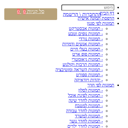
סל קניות
0
0
דף הבית
התחברות \ הרשמה
הדפסת תמונה אישית
תמונות לפי סגנון
- תמונות אבסטרקט
- תמונות נופים וטבע
- תמונות נורדי
- תמונות אנשים ודמויות
- תמונות בעלי חיים
- תמונות פופ ארט
- תמונות גיאומטרי
- תמונות תרבות וקולנוע
- תמונות השראה ומוטיבציה
- תמונות ספורט
- יהדות ויודאיקה
תמונות לפי חדר
- תמונות לסלון
- תמונות לפינת אוכל
- תמונות לחדר שינה
- תמונות למטבח
- תמונות לחדר עבודה
- תמונות למשרד
- תמונות לחדר נוער
- תמונות לחדר ילדים