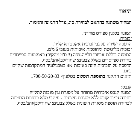
תיאור
המחיר משתנה בהתאם לבחירת סוג, גודל התמונה והגימור.
תמונה בסגנון ספורט מודרני.
זכוכית:
הדפסה ישירה על גבי זכוכית אקסטרא קליר.
זכוכית מלוטשת ומחוסמת איכותית בעובי 6 מ'מ.
התמונה כוללת אביזרי תלייה-צפה (3 ס'מ מהקיר) באמצעות ספייסרים.
בחירת ספייסרים בשלל צבעים: שחור/לבן/זהב/כסף.
הדפסה על הזכוכית הינה באיכות 4K בטכנולוגיה המתקדמות שקיים
כיום.
תיאום התקנה
בתוספת תשלום
בטלפון> 1700-50-20-83
קנבס:
תמונה קנבס איכותית מתוחה על מסגרת עץ מוכנה לתלייה.
בחירה גימור קנבס ללא מסגרת חיצונית - עיטוף מלא בדפנות התמונה.
לבחירה תוספת מסגרת חיצונית בשלל צבעים: שחור/לבן/זהב/כסף.