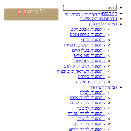
סל קניות
0
0
דף הבית
התחברות \ הרשמה
הדפסת תמונה אישית
תמונות לפי סגנון
- תמונות אבסטרקט
- תמונות נופים וטבע
- תמונות נורדי
- תמונות אנשים ודמויות
- תמונות בעלי חיים
- תמונות פופ ארט
- תמונות גיאומטרי
- תמונות תרבות וקולנוע
- תמונות השראה ומוטיבציה
- תמונות ספורט
- יהדות ויודאיקה
תמונות לפי חדר
- תמונות לסלון
- תמונות לפינת אוכל
- תמונות לחדר שינה
- תמונות למטבח
- תמונות לחדר עבודה
- תמונות למשרד
- תמונות לחדר נוער
- תמונות לחדר ילדים