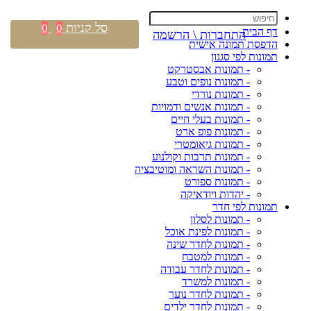
סל קניות
0
0
דף הבית
התחברות \ הרשמה
הדפסת תמונה אישית
תמונות לפי סגנון
- תמונות אבסטרקט
- תמונות נופים וטבע
- תמונות נורדי
- תמונות אנשים ודמויות
- תמונות בעלי חיים
- תמונות פופ ארט
- תמונות גיאומטרי
- תמונות תרבות וקולנוע
- תמונות השראה ומוטיבציה
- תמונות ספורט
- יהדות ויודאיקה
תמונות לפי חדר
- תמונות לסלון
- תמונות לפינת אוכל
- תמונות לחדר שינה
- תמונות למטבח
- תמונות לחדר עבודה
- תמונות למשרד
- תמונות לחדר נוער
- תמונות לחדר ילדים