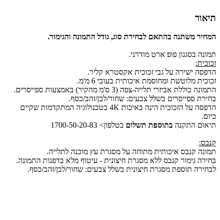
תיאור
המחיר משתנה בהתאם לבחירת סוג, גודל התמונה והגימור.
תמונה בסגנון פופ ארט מודרני.
זכוכית:
הדפסה ישירה על גבי זכוכית אקסטרא קליר.
זכוכית מלוטשת ומחוסמת איכותית בעובי 6 מ'מ.
התמונה כוללת אביזרי תלייה-צפה (3 ס'מ מהקיר) באמצעות ספייסרים.
בחירת ספייסרים בשלל צבעים: שחור/לבן/זהב/כסף.
הדפסה על הזכוכית הינה באיכות 4K בטכנולוגיה המתקדמות שקיים
כיום.
תיאום התקנה
בתוספת תשלום
בטלפון> 1700-50-20-83
קנבס:
תמונה קנבס איכותית מתוחה על מסגרת עץ מוכנה לתלייה.
בחירה גימור קנבס ללא מסגרת חיצונית - עיטוף מלא בדפנות התמונה.
לבחירה תוספת מסגרת חיצונית בשלל צבעים: שחור/לבן/זהב/כסף.