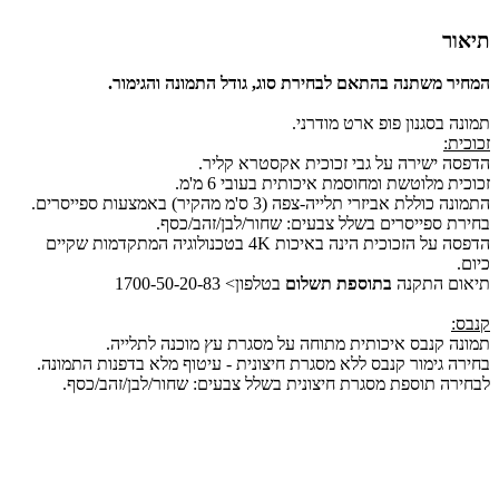
תיאור
המחיר משתנה בהתאם לבחירת סוג, גודל התמונה והגימור.
תמונה בסגנון פופ ארט מודרני.
זכוכית:
הדפסה ישירה על גבי זכוכית אקסטרא קליר.
זכוכית מלוטשת ומחוסמת איכותית בעובי 6 מ'מ.
התמונה כוללת אביזרי תלייה-צפה (3 ס'מ מהקיר) באמצעות ספייסרים.
בחירת ספייסרים בשלל צבעים: שחור/לבן/זהב/כסף.
הדפסה על הזכוכית הינה באיכות 4K בטכנולוגיה המתקדמות שקיים
כיום.
תיאום התקנה
בתוספת תשלום
בטלפון> 1700-50-20-83
קנבס:
תמונה קנבס איכותית מתוחה על מסגרת עץ מוכנה לתלייה.
בחירה גימור קנבס ללא מסגרת חיצונית - עיטוף מלא בדפנות התמונה.
לבחירה תוספת מסגרת חיצונית בשלל צבעים: שחור/לבן/זהב/כסף.