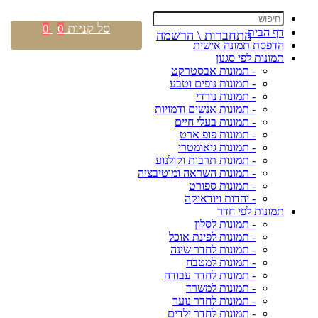
סל קניות
0
0
דף הבית
התחברות \ הרשמה
הדפסת תמונה אישית
תמונות לפי סגנון
- תמונות אבסטרקט
- תמונות נופים וטבע
- תמונות נורדי
- תמונות אנשים ודמויות
- תמונות בעלי חיים
- תמונות פופ ארט
- תמונות גיאומטרי
- תמונות תרבות וקולנוע
- תמונות השראה ומוטיבציה
- תמונות ספורט
- יהדות ויודאיקה
תמונות לפי חדר
- תמונות לסלון
- תמונות לפינת אוכל
- תמונות לחדר שינה
- תמונות למטבח
- תמונות לחדר עבודה
- תמונות למשרד
- תמונות לחדר נוער
- תמונות לחדר ילדים