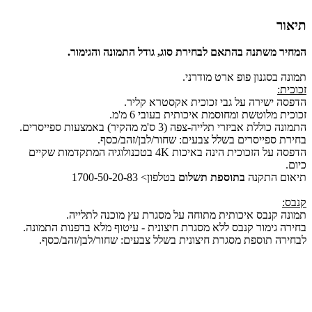
תיאור
המחיר משתנה בהתאם לבחירת סוג, גודל התמונה והגימור.
תמונה בסגנון פופ ארט מודרני.
זכוכית:
הדפסה ישירה על גבי זכוכית אקסטרא קליר.
זכוכית מלוטשת ומחוסמת איכותית בעובי 6 מ'מ.
התמונה כוללת אביזרי תלייה-צפה (3 ס'מ מהקיר) באמצעות ספייסרים.
בחירת ספייסרים בשלל צבעים: שחור/לבן/זהב/כסף.
הדפסה על הזכוכית הינה באיכות 4K בטכנולוגיה המתקדמות שקיים
כיום.
תיאום התקנה
בתוספת תשלום
בטלפון> 1700-50-20-83
קנבס:
תמונה קנבס איכותית מתוחה על מסגרת עץ מוכנה לתלייה.
בחירה גימור קנבס ללא מסגרת חיצונית - עיטוף מלא בדפנות התמונה.
לבחירה תוספת מסגרת חיצונית בשלל צבעים: שחור/לבן/זהב/כסף.