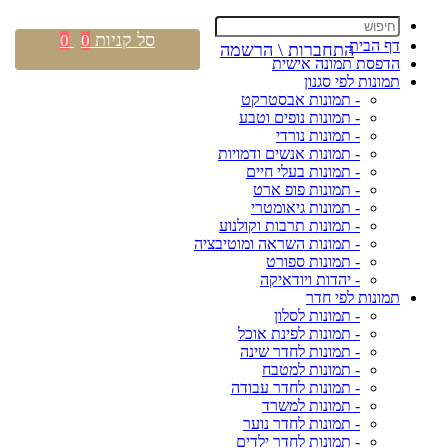
סל קניות
0
0
דף הבית
התחברות \ הרשמה
הדפסת תמונה אישית
תמונות לפי סגנון
- תמונות אבסטרקט
- תמונות נופים וטבע
- תמונות נורדי
- תמונות אנשים ודמויות
- תמונות בעלי חיים
- תמונות פופ ארט
- תמונות גיאומטרי
- תמונות תרבות וקולנוע
- תמונות השראה ומוטיבציה
- תמונות ספורט
- יהדות ויודאיקה
תמונות לפי חדר
- תמונות לסלון
- תמונות לפינת אוכל
- תמונות לחדר שינה
- תמונות למטבח
- תמונות לחדר עבודה
- תמונות למשרד
- תמונות לחדר נוער
- תמונות לחדר ילדים