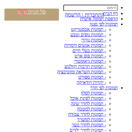
סל קניות
0
0
דף הבית
התחברות \ הרשמה
הדפסת תמונה אישית
תמונות לפי סגנון
- תמונות אבסטרקט
- תמונות נופים וטבע
- תמונות נורדי
- תמונות אנשים ודמויות
- תמונות בעלי חיים
- תמונות פופ ארט
- תמונות גיאומטרי
- תמונות תרבות וקולנוע
- תמונות השראה ומוטיבציה
- תמונות ספורט
- יהדות ויודאיקה
תמונות לפי חדר
- תמונות לסלון
- תמונות לפינת אוכל
- תמונות לחדר שינה
- תמונות למטבח
- תמונות לחדר עבודה
- תמונות למשרד
- תמונות לחדר נוער
- תמונות לחדר ילדים