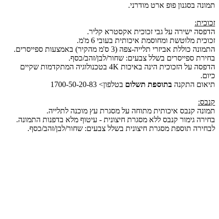
תמונה בסגנון פופ ארט מודרני.
זכוכית:
הדפסה ישירה על גבי זכוכית אקסטרא קליר.
זכוכית מלוטשת ומחוסמת איכותית בעובי 6 מ'מ.
התמונה כוללת אביזרי תלייה-צפה (3 ס'מ מהקיר) באמצעות ספייסרים.
בחירת ספייסרים בשלל צבעים: שחור/לבן/זהב/כסף.
הדפסה על הזכוכית הינה באיכות 4K בטכנולוגיה המתקדמות שקיים
כיום.
תיאום התקנה
בתוספת תשלום
בטלפון> 1700-50-20-83
קנבס:
תמונה קנבס איכותית מתוחה על מסגרת עץ מוכנה לתלייה.
בחירה גימור קנבס ללא מסגרת חיצונית - עיטוף מלא בדפנות התמונה.
לבחירה תוספת מסגרת חיצונית בשלל צבעים: שחור/לבן/זהב/כסף.