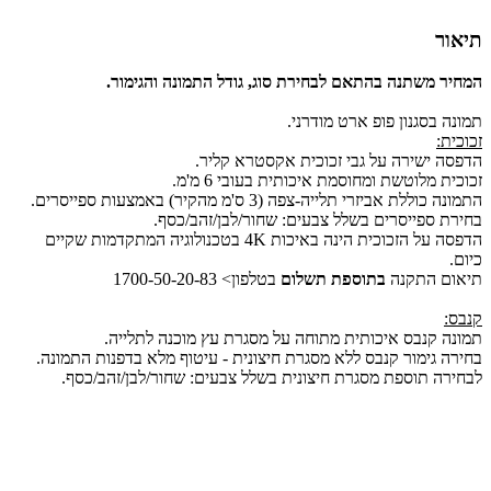
תיאור
המחיר משתנה בהתאם לבחירת סוג, גודל התמונה והגימור.
תמונה בסגנון פופ ארט מודרני.
זכוכית:
הדפסה ישירה על גבי זכוכית אקסטרא קליר.
זכוכית מלוטשת ומחוסמת איכותית בעובי 6 מ'מ.
התמונה כוללת אביזרי תלייה-צפה (3 ס'מ מהקיר) באמצעות ספייסרים.
בחירת ספייסרים בשלל צבעים: שחור/לבן/זהב/כסף.
הדפסה על הזכוכית הינה באיכות 4K בטכנולוגיה המתקדמות שקיים
כיום.
תיאום התקנה
בתוספת תשלום
בטלפון> 1700-50-20-83
קנבס:
תמונה קנבס איכותית מתוחה על מסגרת עץ מוכנה לתלייה.
בחירה גימור קנבס ללא מסגרת חיצונית - עיטוף מלא בדפנות התמונה.
לבחירה תוספת מסגרת חיצונית בשלל צבעים: שחור/לבן/זהב/כסף.