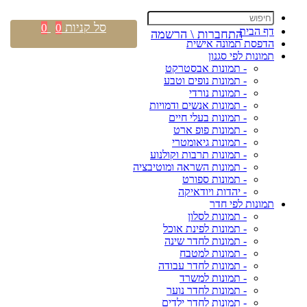
סל קניות
0
0
דף הבית
התחברות \ הרשמה
הדפסת תמונה אישית
תמונות לפי סגנון
- תמונות אבסטרקט
- תמונות נופים וטבע
- תמונות נורדי
- תמונות אנשים ודמויות
- תמונות בעלי חיים
- תמונות פופ ארט
- תמונות גיאומטרי
- תמונות תרבות וקולנוע
- תמונות השראה ומוטיבציה
- תמונות ספורט
- יהדות ויודאיקה
תמונות לפי חדר
- תמונות לסלון
- תמונות לפינת אוכל
- תמונות לחדר שינה
- תמונות למטבח
- תמונות לחדר עבודה
- תמונות למשרד
- תמונות לחדר נוער
- תמונות לחדר ילדים