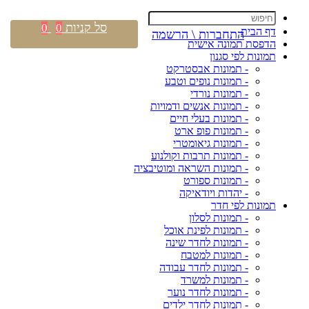
סל קניות
0
0
דף הבית
התחברות \ הרשמה
הדפסת תמונה אישית
תמונות לפי סגנון
- תמונות אבסטרקט
- תמונות נופים וטבע
- תמונות נורדי
- תמונות אנשים ודמויות
- תמונות בעלי חיים
- תמונות פופ ארט
- תמונות גיאומטרי
- תמונות תרבות וקולנוע
- תמונות השראה ומוטיבציה
- תמונות ספורט
- יהדות ויודאיקה
תמונות לפי חדר
- תמונות לסלון
- תמונות לפינת אוכל
- תמונות לחדר שינה
- תמונות למטבח
- תמונות לחדר עבודה
- תמונות למשרד
- תמונות לחדר נוער
- תמונות לחדר ילדים