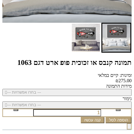
תמונה קנבס או זכוכית פופ ארט דגם 1063
זמינות: קיים במלאי
₪275.00
מידות התמונה
--- בחרו אפשרויות ---
גימור
--- בחרו אפשרויות ---
הוספה לסל
קנה עכשיו