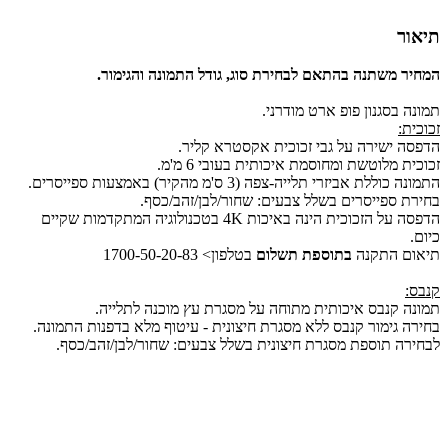
תיאור
המחיר משתנה בהתאם לבחירת סוג, גודל התמונה והגימור.
תמונה בסגנון פופ ארט מודרני.
זכוכית:
הדפסה ישירה על גבי זכוכית אקסטרא קליר.
זכוכית מלוטשת ומחוסמת איכותית בעובי 6 מ'מ.
התמונה כוללת אביזרי תלייה-צפה (3 ס'מ מהקיר) באמצעות ספייסרים.
בחירת ספייסרים בשלל צבעים: שחור/לבן/זהב/כסף.
הדפסה על הזכוכית הינה באיכות 4K בטכנולוגיה המתקדמות שקיים
כיום.
תיאום התקנה
בתוספת תשלום
בטלפון> 1700-50-20-83
קנבס:
תמונה קנבס איכותית מתוחה על מסגרת עץ מוכנה לתלייה.
בחירה גימור קנבס ללא מסגרת חיצונית - עיטוף מלא בדפנות התמונה.
לבחירה תוספת מסגרת חיצונית בשלל צבעים: שחור/לבן/זהב/כסף.