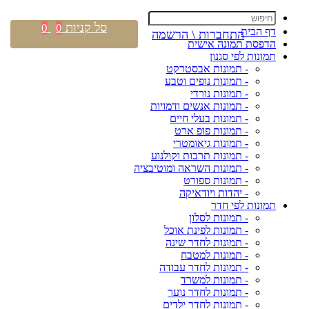
סל קניות
0
0
דף הבית
התחברות \ הרשמה
הדפסת תמונה אישית
תמונות לפי סגנון
- תמונות אבסטרקט
- תמונות נופים וטבע
- תמונות נורדי
- תמונות אנשים ודמויות
- תמונות בעלי חיים
- תמונות פופ ארט
- תמונות גיאומטרי
- תמונות תרבות וקולנוע
- תמונות השראה ומוטיבציה
- תמונות ספורט
- יהדות ויודאיקה
תמונות לפי חדר
- תמונות לסלון
- תמונות לפינת אוכל
- תמונות לחדר שינה
- תמונות למטבח
- תמונות לחדר עבודה
- תמונות למשרד
- תמונות לחדר נוער
- תמונות לחדר ילדים