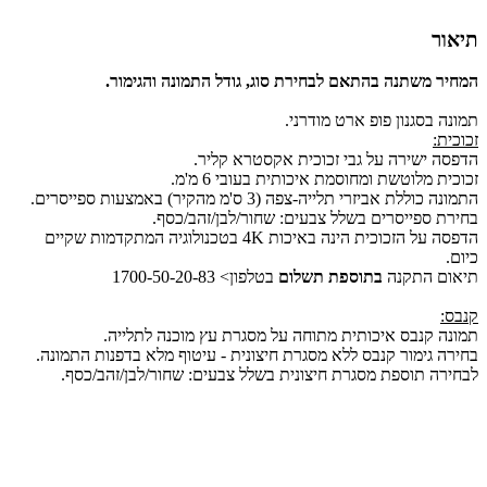
תיאור
המחיר משתנה בהתאם לבחירת סוג, גודל התמונה והגימור.
תמונה בסגנון פופ ארט מודרני.
זכוכית:
הדפסה ישירה על גבי זכוכית אקסטרא קליר.
זכוכית מלוטשת ומחוסמת איכותית בעובי 6 מ'מ.
התמונה כוללת אביזרי תלייה-צפה (3 ס'מ מהקיר) באמצעות ספייסרים.
בחירת ספייסרים בשלל צבעים: שחור/לבן/זהב/כסף.
הדפסה על הזכוכית הינה באיכות 4K בטכנולוגיה המתקדמות שקיים
כיום.
תיאום התקנה
בתוספת תשלום
בטלפון> 1700-50-20-83
קנבס:
תמונה קנבס איכותית מתוחה על מסגרת עץ מוכנה לתלייה.
בחירה גימור קנבס ללא מסגרת חיצונית - עיטוף מלא בדפנות התמונה.
לבחירה תוספת מסגרת חיצונית בשלל צבעים: שחור/לבן/זהב/כסף.