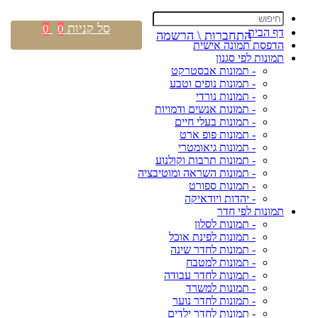
סל קניות
0
0
דף הבית
התחברות \ הרשמה
הדפסת תמונה אישית
תמונות לפי סגנון
- תמונות אבסטרקט
- תמונות נופים וטבע
- תמונות נורדי
- תמונות אנשים ודמויות
- תמונות בעלי חיים
- תמונות פופ ארט
- תמונות גיאומטרי
- תמונות תרבות וקולנוע
- תמונות השראה ומוטיבציה
- תמונות ספורט
- יהדות ויודאיקה
תמונות לפי חדר
- תמונות לסלון
- תמונות לפינת אוכל
- תמונות לחדר שינה
- תמונות למטבח
- תמונות לחדר עבודה
- תמונות למשרד
- תמונות לחדר נוער
- תמונות לחדר ילדים