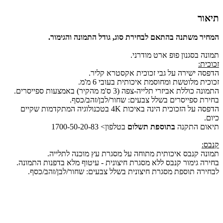
תיאור
המחיר משתנה בהתאם לבחירת סוג, גודל התמונה והגימור.
תמונה בסגנון פופ ארט מודרני.
זכוכית:
הדפסה ישירה על גבי זכוכית אקסטרא קליר.
זכוכית מלוטשת ומחוסמת איכותית בעובי 6 מ'מ.
התמונה כוללת אביזרי תלייה-צפה (3 ס'מ מהקיר) באמצעות ספייסרים.
בחירת ספייסרים בשלל צבעים: שחור/לבן/זהב/כסף.
הדפסה על הזכוכית הינה באיכות 4K בטכנולוגיה המתקדמות שקיים
כיום.
תיאום התקנה
בתוספת תשלום
בטלפון> 1700-50-20-83
קנבס:
תמונה קנבס איכותית מתוחה על מסגרת עץ מוכנה לתלייה.
בחירה גימור קנבס ללא מסגרת חיצונית - עיטוף מלא בדפנות התמונה.
לבחירה תוספת מסגרת חיצונית בשלל צבעים: שחור/לבן/זהב/כסף.