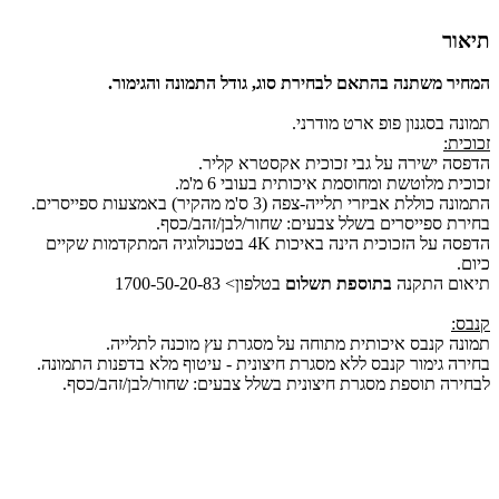
תיאור
המחיר משתנה בהתאם לבחירת סוג, גודל התמונה והגימור.
תמונה בסגנון פופ ארט מודרני.
זכוכית:
הדפסה ישירה על גבי זכוכית אקסטרא קליר.
זכוכית מלוטשת ומחוסמת איכותית בעובי 6 מ'מ.
התמונה כוללת אביזרי תלייה-צפה (3 ס'מ מהקיר) באמצעות ספייסרים.
בחירת ספייסרים בשלל צבעים: שחור/לבן/זהב/כסף.
הדפסה על הזכוכית הינה באיכות 4K בטכנולוגיה המתקדמות שקיים
כיום.
תיאום התקנה
בתוספת תשלום
בטלפון> 1700-50-20-83
קנבס:
תמונה קנבס איכותית מתוחה על מסגרת עץ מוכנה לתלייה.
בחירה גימור קנבס ללא מסגרת חיצונית - עיטוף מלא בדפנות התמונה.
לבחירה תוספת מסגרת חיצונית בשלל צבעים: שחור/לבן/זהב/כסף.