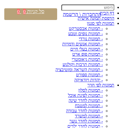
סל קניות
0
0
דף הבית
התחברות \ הרשמה
הדפסת תמונה אישית
תמונות לפי סגנון
- תמונות אבסטרקט
- תמונות נופים וטבע
- תמונות נורדי
- תמונות אנשים ודמויות
- תמונות בעלי חיים
- תמונות פופ ארט
- תמונות גיאומטרי
- תמונות תרבות וקולנוע
- תמונות השראה ומוטיבציה
- תמונות ספורט
- יהדות ויודאיקה
תמונות לפי חדר
- תמונות לסלון
- תמונות לפינת אוכל
- תמונות לחדר שינה
- תמונות למטבח
- תמונות לחדר עבודה
- תמונות למשרד
- תמונות לחדר נוער
- תמונות לחדר ילדים