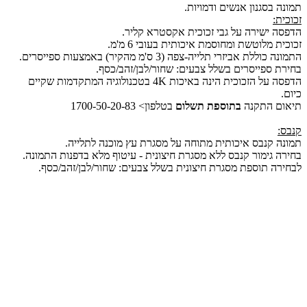
תמונה בסגנון אנשים ודמויות.
זכוכית:
הדפסה ישירה על גבי זכוכית אקסטרא קליר.
זכוכית מלוטשת ומחוסמת איכותית בעובי 6 מ'מ.
התמונה כוללת אביזרי תלייה-צפה (3 ס'מ מהקיר) באמצעות ספייסרים.
בחירת ספייסרים בשלל צבעים: שחור/לבן/זהב/כסף.
הדפסה על הזכוכית הינה באיכות 4K בטכנולוגיה המתקדמות שקיים
כיום.
תיאום התקנה
בתוספת תשלום
בטלפון> 1700-50-20-83
קנבס:
תמונה קנבס איכותית מתוחה על מסגרת עץ מוכנה לתלייה.
בחירה גימור קנבס ללא מסגרת חיצונית - עיטוף מלא בדפנות התמונה.
לבחירה תוספת מסגרת חיצונית בשלל צבעים: שחור/לבן/זהב/כסף.