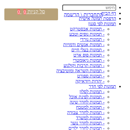
סל קניות
0
0
דף הבית
התחברות \ הרשמה
הדפסת תמונה אישית
תמונות לפי סגנון
- תמונות אבסטרקט
- תמונות נופים וטבע
- תמונות נורדי
- תמונות אנשים ודמויות
- תמונות בעלי חיים
- תמונות פופ ארט
- תמונות גיאומטרי
- תמונות תרבות וקולנוע
- תמונות השראה ומוטיבציה
- תמונות ספורט
- יהדות ויודאיקה
תמונות לפי חדר
- תמונות לסלון
- תמונות לפינת אוכל
- תמונות לחדר שינה
- תמונות למטבח
- תמונות לחדר עבודה
- תמונות למשרד
- תמונות לחדר נוער
- תמונות לחדר ילדים