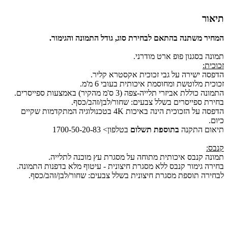
תיאור
המחיר משתנה בהתאם לבחירת סוג, גודל התמונה והגימור.
תמונה בסגנון פופ ארט מודרני.
זכוכית:
הדפסה ישירה על גבי זכוכית אקסטרא קליר.
זכוכית מלוטשת ומחוסמת איכותית בעובי 6 מ'מ.
התמונה כוללת אביזרי תלייה-צפה (3 ס'מ מהקיר) באמצעות ספייסרים.
בחירת ספייסרים בשלל צבעים: שחור/לבן/זהב/כסף.
הדפסה על הזכוכית הינה באיכות 4K בטכנולוגיה המתקדמות שקיים
כיום.
תיאום התקנה
בתוספת תשלום
בטלפון> 1700-50-20-83
קנבס:
תמונה קנבס איכותית מתוחה על מסגרת עץ מוכנה לתלייה.
בחירה גימור קנבס ללא מסגרת חיצונית - עיטוף מלא בדפנות התמונה.
לבחירה תוספת מסגרת חיצונית בשלל צבעים: שחור/לבן/זהב/כסף.