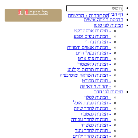
סל קניות
0
0
דף הבית
התחברות \ הרשמה
הדפסת תמונה אישית
תמונות לפי סגנון
- תמונות אבסטרקט
- תמונות נופים וטבע
- תמונות נורדי
- תמונות אנשים ודמויות
- תמונות בעלי חיים
- תמונות פופ ארט
- תמונות גיאומטרי
- תמונות תרבות וקולנוע
- תמונות השראה ומוטיבציה
- תמונות ספורט
- יהדות ויודאיקה
תמונות לפי חדר
- תמונות לסלון
- תמונות לפינת אוכל
- תמונות לחדר שינה
- תמונות למטבח
- תמונות לחדר עבודה
- תמונות למשרד
- תמונות לחדר נוער
- תמונות לחדר ילדים