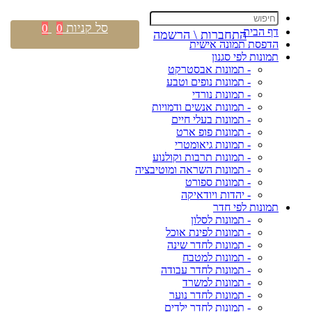
סל קניות
0
0
דף הבית
התחברות \ הרשמה
הדפסת תמונה אישית
תמונות לפי סגנון
- תמונות אבסטרקט
- תמונות נופים וטבע
- תמונות נורדי
- תמונות אנשים ודמויות
- תמונות בעלי חיים
- תמונות פופ ארט
- תמונות גיאומטרי
- תמונות תרבות וקולנוע
- תמונות השראה ומוטיבציה
- תמונות ספורט
- יהדות ויודאיקה
תמונות לפי חדר
- תמונות לסלון
- תמונות לפינת אוכל
- תמונות לחדר שינה
- תמונות למטבח
- תמונות לחדר עבודה
- תמונות למשרד
- תמונות לחדר נוער
- תמונות לחדר ילדים