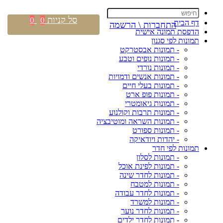
סל קניות
0
0
דף הבית
התחברות \ הרשמה
הדפסת תמונה אישית
תמונות לפי סגנון
- תמונות אבסטרקט
- תמונות נופים וטבע
- תמונות נורדי
- תמונות אנשים ודמויות
- תמונות בעלי חיים
- תמונות פופ ארט
- תמונות גיאומטרי
- תמונות תרבות וקולנוע
- תמונות השראה ומוטיבציה
- תמונות ספורט
- יהדות ויודאיקה
תמונות לפי חדר
- תמונות לסלון
- תמונות לפינת אוכל
- תמונות לחדר שינה
- תמונות למטבח
- תמונות לחדר עבודה
- תמונות למשרד
- תמונות לחדר נוער
- תמונות לחדר ילדים