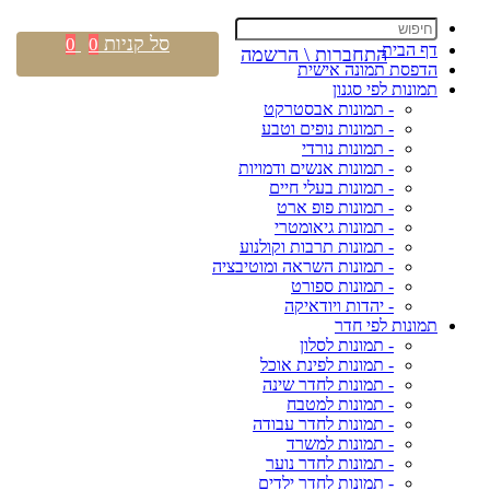
סל קניות
0
0
דף הבית
התחברות \ הרשמה
הדפסת תמונה אישית
תמונות לפי סגנון
- תמונות אבסטרקט
- תמונות נופים וטבע
- תמונות נורדי
- תמונות אנשים ודמויות
- תמונות בעלי חיים
- תמונות פופ ארט
- תמונות גיאומטרי
- תמונות תרבות וקולנוע
- תמונות השראה ומוטיבציה
- תמונות ספורט
- יהדות ויודאיקה
תמונות לפי חדר
- תמונות לסלון
- תמונות לפינת אוכל
- תמונות לחדר שינה
- תמונות למטבח
- תמונות לחדר עבודה
- תמונות למשרד
- תמונות לחדר נוער
- תמונות לחדר ילדים