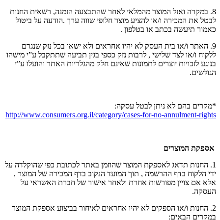
8. במקרה ואזל המוצר מהמלאי לאחר שהתבצעה הזמנה, רשאית החנות
לבטל את המכירה ו/או להציע מוצר חלופי שווה ערך .הודעה על ביטול
כאמור תיעשה בכתב או בטלפון .
9. האתר ו/או בית העסק לא יהיו אחראים ולא ישאו בכל נזק שנגרם
ללקוח ו/או לצד שלישי , לרבות נזק כספי בגין תביעה שתתקבל ע”י מישהו
בנוגע לזכויות יוצרים לתמונות שאינם חלק מהגלריות האתר והועלו ע”י
הגולשים.
*מקרים בהם לא ניתן לבטל עסקה:
http://www.consumers.org.il/category/cases-for-no-annulment-rights
אספקת המוצרים
1. החנות תדאג לאספקת המוצר שהוזמן באתר לכתובת כפי שהוקלדה על
ידי הלקוח בדף ההרשמה , תוך המועד הנקוב בדף המכירה של המוצר ,
אלא אם צויין מפורשות אחרת ולאחר אישור של חברת האשראי על
העסקה.
2. החנות ו/או הספקים לא יהיו אחראים לאיחור בביצוע אספקת המוצר
במקרים הבאים: