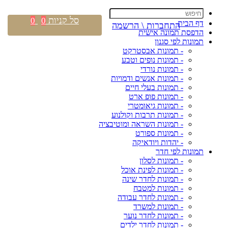
סל קניות
0
0
דף הבית
התחברות \ הרשמה
הדפסת תמונה אישית
תמונות לפי סגנון
- תמונות אבסטרקט
- תמונות נופים וטבע
- תמונות נורדי
- תמונות אנשים ודמויות
- תמונות בעלי חיים
- תמונות פופ ארט
- תמונות גיאומטרי
- תמונות תרבות וקולנוע
- תמונות השראה ומוטיבציה
- תמונות ספורט
- יהדות ויודאיקה
תמונות לפי חדר
- תמונות לסלון
- תמונות לפינת אוכל
- תמונות לחדר שינה
- תמונות למטבח
- תמונות לחדר עבודה
- תמונות למשרד
- תמונות לחדר נוער
- תמונות לחדר ילדים