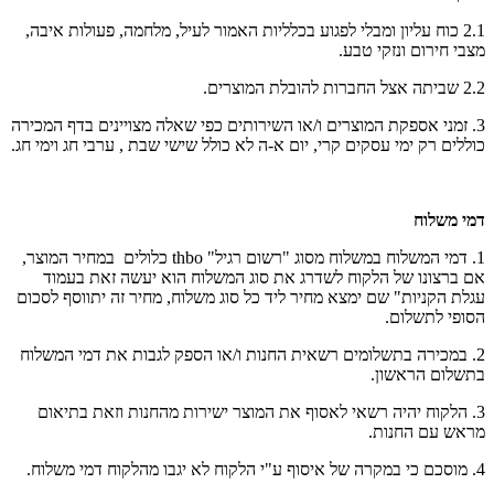
2.1 כוח עליון ומבלי לפגוע בכלליות האמור לעיל, מלחמה, פעולות איבה,
מצבי חירום ונזקי טבע.
2.2 שביתה אצל החברות להובלת המוצרים.
3. זמני אספקת המוצרים ו/או השירותים כפי שאלה מצויינים בדף המכירה
כוללים רק ימי עסקים קרי, יום א-ה לא כולל שישי שבת , ערבי חג וימי חג.
דמי משלוח
1. דמי המשלוח במשלוח מסוג "רשום רגיל" thbo כלולים במחיר המוצר,
אם ברצונו של הלקוח לשדרג את סוג המשלוח הוא יעשה זאת בעמוד
עגלת הקניות" שם ימצא מחיר ליד כל סוג משלוח, מחיר זה יתווסף לסכום
הסופי לתשלום.
2. במכירה בתשלומים רשאית החנות ו/או הספק לגבות את דמי המשלוח
בתשלום הראשון.
3. הלקוח יהיה רשאי לאסוף את המוצר ישירות מהחנות וזאת בתיאום
מראש עם החנות.
4. מוסכם כי במקרה של איסוף ע"י הלקוח לא יגבו מהלקוח דמי משלוח.