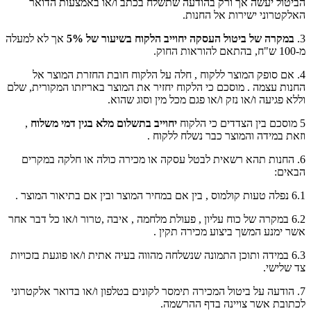
הביטול יעשה אך ורק בהודעה שתשלח בכתב ו/או באמצעות הדואר
האלקטרוני ישירות אל החנות.
3.
במקרה של ביטול העסקה יחוייב הלקוח בשיעור של 5%
אך לא למעלה
מ-100 ש"ח, בהתאם להוראות החוק.
4. אם סופק המוצר ללקוח , חלה על הלקוח חובת החזרת המוצר אל
החנות עצמה . מוסכם כי הלקוח יחזיר את המוצר באריזתו המקורית, שלם
וללא פגיעה ו/או נזק ו/או פגם מכל מין וסוג שהוא.
5 מוסכם בין הצדדים כי הלקוח
יחוייב בתשלום מלא בגין דמי משלוח
,
וזאת במידה והמוצר כבר נשלח ללקוח .
6. החנות תהא רשאית לבטל עסקה או מכירה כולה או חלקה במקרים
הבאים:
6.1 נפלה טעות קולמוס , בין אם במחיר המוצר ובין אם בתיאור המוצר .
6.2 במקרה של כוח עליון , פעולת מלחמה , איבה ,טרור ו/או כל דבר אחר
אשר ימנע המשך ביצוע מכירה תקין .
6.3 במידה ותוכן התמונה שנשלחה מהווה בעיה אתית ו/או פוגעת בזכויות
צד שלישי.
7. הודעה על ביטול המכירה תימסר לקונים בטלפון ו/או בדואר אלקטרוני
לכתובת אשר צויינה בדף ההרשמה.