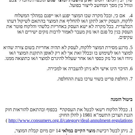
וגודל בין מסך המחשב לייצור בפועל.
4. אם כי, ובכל מקרה שבו המוצר יפגע ו/או ייפגם במהלך המשלוח
ללקוח, העסק ידאג לתקן ו/או להחליף את המוצר בהתאם לשיקול דעתו
הבלעדית. בכל מקרה לא ישא העסק באחריות כלשהי והלקוח פוטר את
העסק בגין כל פגם ו/או נזק מעבר לאמור לרבות נזקים ישירים ו/או
עקיפים.
5. מרגע מסירת המוצר ללקוח, לעסק לא תהיה אחריות בשום צורה שהיא
למוצר ו/או לשימוש בו ובכלל זאת אך לא רק לאופן התקנת המוצר ו/או
ניודו ו/או כל נזק כספי ו/או אחר שעלול להיגרם למוצר ו/או כתוצאה ממנו.
6. הזיכוי הינו אישי ולא ניתן להעברה או למכירה.
7. החלפת פריט בשווי ערכו בעת ההחלפה.
ביטול הזמנה
1. ככלל הלקוח רשאי לבטל את העסקה* בכפוף ובהתאם להוראות חוק
הגנת הצרכן התשמ"א 1981 ( להלן החוק:
)
http://www.consumers.org.il/category/deal-annulment-regulations
2. ניתן לבטל רכישת
מוצר הקיים במלאי
14 יום מיום קבלת המוצר,