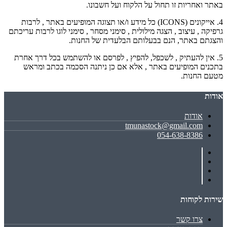
באתר ואחריות זו תחול על הלקוח ועל חשבונו.
4. אייקונים (ICONS) כל מידע ו/או תצוגה המופיעים באתר , לרבות
גרפיקה , עיצוב , הצגה מילולית , סימני מסחר , סימני לוגו לרבות עריכתם
והצגתם באתר, הנם בבעלותם הבלעדית של החנות.
5. אין להעתיק , לשכפל, להפיץ , לפרסם או להשתמש בכל דרך אחרת
בתכנים המופיעים באתר , אלא אם כן ניתנה הסכמה בכתב ומראש
מטעם החנות.
אודות
אודות
tmunastock@gmail.com
054-638-8386
שירות לקוחות
צרו קשר