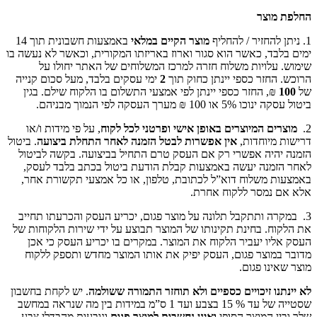
החלפת מוצר
1. ניתן להחזיר / להחליף
מוצר הקיים במלאי
באמצעות חשבונית תוך 14
ימים בלבד, כאשר הוא סגור וארוז באריזתו המקורית, וכאשר לא נעשה בו
שימוש. עלויות משלוח חזרה למרכז המשלוחים של האתר יחולו על
הרוכש. החזר כספי יינתן כחוק תוך
2
ימי עסקים בלבד, מעל סכום קנייה
של
100
₪, החזר כספי יינתן לפי אמצעי התשלום בו הלקוח שילם. בגין
ביטול עסקה ינוכו 5% או 100 ₪ מערך העסקה לפי הנמוך מבניהם.
2.
מוצרים המיוצרים באופן אישי ופרטני לכל לקוח
, על פי מידות ו/או
דרישות מיוחדות,
אין אפשרות לבטל הזמנה לאחר התחלת ביצועה
. ביטול
הזמנה יהיה אפשרי רק אם העסק טרם התחיל בביצועה. בקשה לביטול
לאחר הזמנה יעשה באמצעות קבלת הודעת ביטול בכתב בלבד לעסק,
באמצעות משלוח דוא”ל לכתובת, טלפון, או כל אמצעי תקשורת אחר,
אלא אם נמסר ללקוח אחרת.
3. במקרה ותתקבל תלונה על מוצר פגום, יכריע העסק והכרעתו תחייב
את הלקוח. בחינת תקינותו של המוצר תבוצע על ידי שירות הלקוחות של
העסק אליו יעביר הלקוח את המוצר. במקרים בו יכריע העסק כי אכן
מדובר במוצר פגום, העסק יפיק את אותו המוצר מחדש ותספק ללקוח
מוצר שאינו פגום.
לא יינתנו זיכויים כספיים ולא תוחזר התמורה ששולמה
. יש לקחת בחשבון
שסטייה של עד % 15 בצבע ועד 1 ס”מ במידות בין מה שנראה במחשב
שלך ובין המוצר הסופי
ואינן נחשבות למוצר פגום
ונובעות מהבדלי צבע