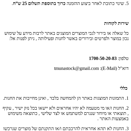
5. שינוי כתובת לאחר ביצוע ההזמנה
כרוך בתוספת תשלום 25 ש”ח
.
שירות לקוחות
כל שאלה או בירור לגבי המוצרים המוצגים באתר לרבות מידע על שימוש
נכון במוצר ולפרטים ובירורים באשר לחנות ופעילותה , ניתן לפנות אל:
טלפון:
1700-50-20-83
דוא"ל (E-Mail):
tmunastock@gmail.com
כללי
1. התמונות המוצגות באתר הן להמחשה בלבד , ואינן מחייבות את החנות.
2. החנות ו/או מי מטעמה לא יהיו אחראים ולא יישאו בכל נזק ישיר , עקיף
, תוצאתי או מיוחד שנגרם למשתמש או לצד שלישי , כתוצאה משימוש
באמצעות האתר .
3. החנות לא תהא אחראית להרכבתם ו/או התקנתם של מוצרים שנרכשו