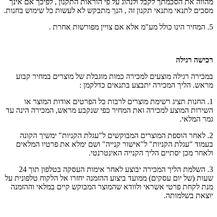
מהווה את הסכמתך לקבל ולנהוג על פי הוראות התקנון , לפיכך אם אינך
מסכים לתנאי מתנאי תקנון זה , הנך מתבקש לא לעשות כל שימוש בחנות.
5. המחיר הינו כולל מע"מ אלא אם צויין מפורשות אחרת .
רכישה רגילה
במכירה רגילה מוצעים למכירה כמות מוגבלת של מוצרים במחיר קבוע
מראש. הליך המכירה יתבצע בתנאים כדלקמן :
1. החנות תציג רשימת מוצרים לרבות כל הפרטים אודות המוצר או
השירות המוצע למכירה ואת המחיר כפי שנקבע מראש, המכירה הינה עד
גמר המלאי.
2. לאחר הוספת המוצרים המבוקשים ל"עגלת הקניות" ימשיך הקונה
בעמוד "עגלת הקניות" ל"אישור קנייה" ושם ימלא את פרטיו המלאים
ולאחר מכן יסתיים הליך הקנייה האינטרנטי.
3. השלמת הליך המכירה יבוצע לאחר אימות העסקה בטלפון תוך 24
שעות (של יום עסקים) ממועד ביצוע ההזמנה יחזרו אל הלקוח טלפונית על
מנת לקחת פרטי אשראי ולוודא שהמוצר המבוקש קיים במלאי וההזמנה
יוצאת בשלמותה.