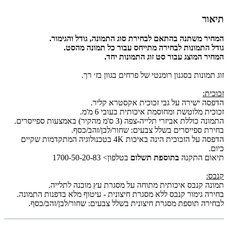
תיאור
המחיר משתנה בהתאם לבחירת סוג התמונה, גודל והגימור.
גודל התמונות לבחירה מתייחס עבור כל תמונה מהסט.
המחיר המוצג עבור סט זוג התמונות יחד.
זוג תמונות בסגנון רומנטי של פרחים בגוון בז׳ רך.
זכוכית:
הדפסה ישירה על גבי זכוכית אקסטרא קליר.
זכוכית מלוטשת ומחוסמת איכותית בעובי 6 מ'מ.
התמונה כוללת אביזרי תלייה-צפה (3 ס'מ מהקיר) באמצעות ספייסרים.
בחירת ספייסרים בשלל צבעים: שחור/לבן/זהב/כסף.
הדפסה על הזכוכית הינה באיכות 4K בטכנולוגיה המתקדמות שקיים
כיום.
תיאום התקנה
בתוספת תשלום
בטלפון> 1700-50-20-83
קנבס:
תמונה קנבס איכותית מתוחה על מסגרת עץ מוכנה לתלייה.
בחירה גימור קנבס ללא מסגרת חיצונית - עיטוף מלא בדפנות התמונה.
לבחירה תוספת מסגרת חיצונית בשלל צבעים: שחור/לבן/זהב/כסף.