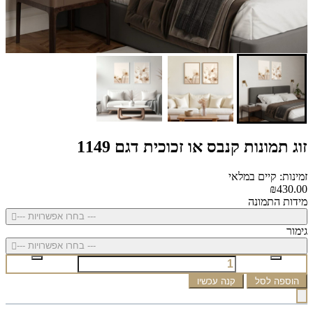
זוג תמונות קנבס או זכוכית דגם 1149
זמינות: קיים במלאי
₪430.00
מידות התמונה
--- בחרו אפשרויות ---
גימור
--- בחרו אפשרויות ---
הוספה לסל
קנה עכשיו