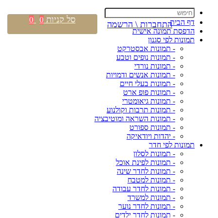
סל קניות
0
0
דף הבית
התחברות \ הרשמה
הדפסת תמונה אישית
תמונות לפי סגנון
- תמונות אבסטרקט
- תמונות נופים וטבע
- תמונות נורדי
- תמונות אנשים ודמויות
- תמונות בעלי חיים
- תמונות פופ ארט
- תמונות גיאומטרי
- תמונות תרבות וקולנוע
- תמונות השראה ומוטיבציה
- תמונות ספורט
- יהדות ויודאיקה
תמונות לפי חדר
- תמונות לסלון
- תמונות לפינת אוכל
- תמונות לחדר שינה
- תמונות למטבח
- תמונות לחדר עבודה
- תמונות למשרד
- תמונות לחדר נוער
- תמונות לחדר ילדים