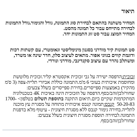
תיאור
המחיר משתנה בהתאם לבחירת סוג התמונה, גודל והגימור.
גודל התמונות
לבחירה מתייחס עבור כל תמונה מהסט.
המחיר המוצג עבור סט זוג התמונות יחד.
סט תמונות קיר מודרני בסגנון מינימליסטי וגאומטרי, עם קשתות רכות
ודוגמת קווים בגווני אפור. מתאים לעיצוב סלון, חדר שינה או משרד,
ומשתלב נהדר עם עיצוב סקנדינבי, מודרני ונורדי.
זכוכית:
הדפסה ישירה על גבי זכוכית אקסטרא קליר.זכוכית מלוטשת
ומחוסמת איכותית בעובי 6 מ'מ.התמונה כוללת אביזרי תלייה-צפה (3 ס'מ
מהקיר) באמצעות ספייסרים.בחירת ספייסרים בשלל צבעים:
שחור/לבן/זהב/כסף.הדפסה על הזכוכית הינה באיכות 4K בטכנולוגיה
המתקדמות שקיים כיום.תיאום התקנה
בתוספת תשלום
בטלפון> 1700-
50-20-83
קנבס:
תמונה קנבס איכותית מתוחה על מסגרת עץ מוכנה
לתלייה.בחירה גימור קנבס ללא מסגרת חיצונית - עיטוף מלא בדפנות
התמונה.לבחירה תוספת מסגרת חיצונית בשלל צבעים:
שחור/לבן/זהב/כסף.