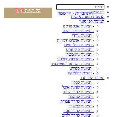
סל קניות
0
0
דף הבית
התחברות \ הרשמה
הדפסת תמונה אישית
תמונות לפי סגנון
- תמונות אבסטרקט
- תמונות נופים וטבע
- תמונות נורדי
- תמונות אנשים ודמויות
- תמונות בעלי חיים
- תמונות פופ ארט
- תמונות גיאומטרי
- תמונות תרבות וקולנוע
- תמונות השראה ומוטיבציה
- תמונות ספורט
- יהדות ויודאיקה
תמונות לפי חדר
- תמונות לסלון
- תמונות לפינת אוכל
- תמונות לחדר שינה
- תמונות למטבח
- תמונות לחדר עבודה
- תמונות למשרד
- תמונות לחדר נוער
- תמונות לחדר ילדים