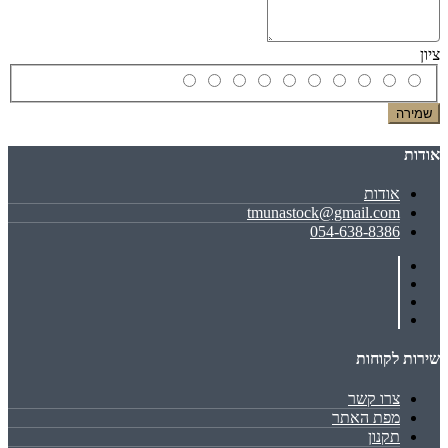
ציון
שמירה
אודות
אודות
tmunastock@gmail.com
054-638-8386
שירות לקוחות
צרו קשר
מפת האתר
תקנון