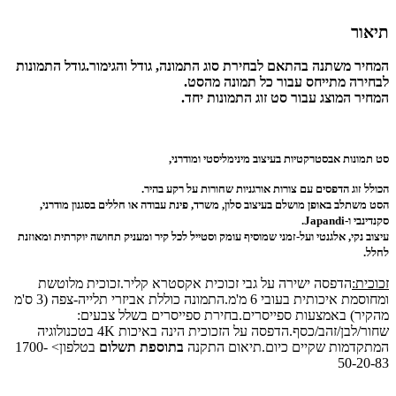
תיאור
המחיר משתנה בהתאם לבחירת סוג התמונה, גודל והגימור.
גודל התמונות
לבחירה מתייחס עבור כל תמונה מהסט.
המחיר המוצג עבור סט זוג התמונות יחד.
סט תמונות אבסטרקטיות בעיצוב מינימליסטי ומודרני,
הכולל זוג הדפסים עם צורות אורגניות שחורות על רקע בהיר.
הסט משתלב באופן מושלם בעיצוב סלון, משרד, פינת עבודה או חללים בסגנון מודרני,
סקנדינבי ו-Japandi.
עיצוב נקי, אלגנטי ועל-זמני שמוסיף עומק וסטייל לכל קיר ומעניק תחושה יוקרתית ומאוזנת
לחלל.
זכוכית:
הדפסה ישירה על גבי זכוכית אקסטרא קליר.זכוכית מלוטשת
ומחוסמת איכותית בעובי 6 מ'מ.התמונה כוללת אביזרי תלייה-צפה (3 ס'מ
מהקיר) באמצעות ספייסרים.בחירת ספייסרים בשלל צבעים:
שחור/לבן/זהב/כסף.הדפסה על הזכוכית הינה באיכות 4K בטכנולוגיה
המתקדמות שקיים כיום.תיאום התקנה
בתוספת תשלום
בטלפון> 1700-
50-20-83