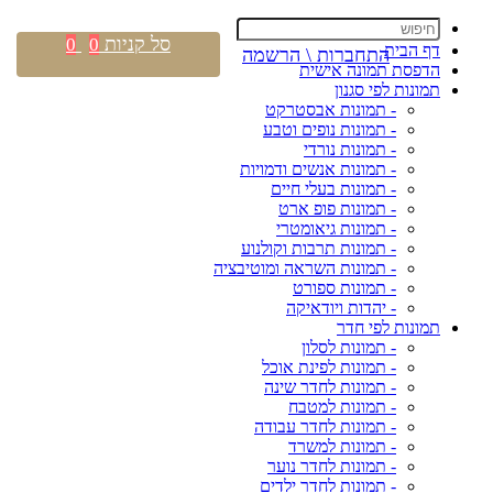
סל קניות
0
0
דף הבית
התחברות \ הרשמה
הדפסת תמונה אישית
תמונות לפי סגנון
- תמונות אבסטרקט
- תמונות נופים וטבע
- תמונות נורדי
- תמונות אנשים ודמויות
- תמונות בעלי חיים
- תמונות פופ ארט
- תמונות גיאומטרי
- תמונות תרבות וקולנוע
- תמונות השראה ומוטיבציה
- תמונות ספורט
- יהדות ויודאיקה
תמונות לפי חדר
- תמונות לסלון
- תמונות לפינת אוכל
- תמונות לחדר שינה
- תמונות למטבח
- תמונות לחדר עבודה
- תמונות למשרד
- תמונות לחדר נוער
- תמונות לחדר ילדים