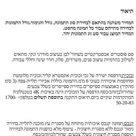
תיאור
המחיר משתנה בהתאם לבחירת סוג התמונה, גודל והגימור.
גודל התמונות
לבחירה מתייחס עבור כל תמונה מהסט.
המחיר המוצג עבור סט זוג התמונות יחד.
סט פוסטרים אבסטרקטיים בשחור־לבן בעיצוב מודרני ונקי. מתאים
לשילוב בהדמיות עיצוב פנים, משרדים, סלון, חדר שינה וחללי עבודה.
זכוכית:
הדפסה ישירה על גבי זכוכית אקסטרא קליר.זכוכית מלוטשת
ומחוסמת איכותית בעובי 6 מ'מ.התמונה כוללת אביזרי תלייה-צפה (3 ס'מ
מהקיר) באמצעות ספייסרים.בחירת ספייסרים בשלל צבעים:
שחור/לבן/זהב/כסף.הדפסה על הזכוכית הינה באיכות 4K בטכנולוגיה
המתקדמות שקיים כיום.תיאום התקנה
בתוספת תשלום
בטלפון> 1700-
50-20-83
קנבס:
תמונה קנבס איכותית מתוחה על מסגרת עץ מוכנה לתלייה.בחירה
גימור קנבס ללא מסגרת חיצונית - עיטוף מלא בדפנות התמונה.לבחירה
תוספת מסגרת חיצונית בשלל צבעים: שחור/לבן/זהב/כסף.