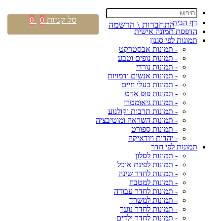
סל קניות
0
0
דף הבית
התחברות \ הרשמה
הדפסת תמונה אישית
תמונות לפי סגנון
- תמונות אבסטרקט
- תמונות נופים וטבע
- תמונות נורדי
- תמונות אנשים ודמויות
- תמונות בעלי חיים
- תמונות פופ ארט
- תמונות גיאומטרי
- תמונות תרבות וקולנוע
- תמונות השראה ומוטיבציה
- תמונות ספורט
- יהדות ויודאיקה
תמונות לפי חדר
- תמונות לסלון
- תמונות לפינת אוכל
- תמונות לחדר שינה
- תמונות למטבח
- תמונות לחדר עבודה
- תמונות למשרד
- תמונות לחדר נוער
- תמונות לחדר ילדים