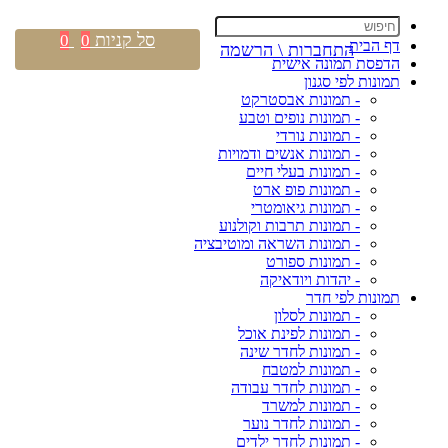
סל קניות
0
0
דף הבית
התחברות \ הרשמה
הדפסת תמונה אישית
תמונות לפי סגנון
- תמונות אבסטרקט
- תמונות נופים וטבע
- תמונות נורדי
- תמונות אנשים ודמויות
- תמונות בעלי חיים
- תמונות פופ ארט
- תמונות גיאומטרי
- תמונות תרבות וקולנוע
- תמונות השראה ומוטיבציה
- תמונות ספורט
- יהדות ויודאיקה
תמונות לפי חדר
- תמונות לסלון
- תמונות לפינת אוכל
- תמונות לחדר שינה
- תמונות למטבח
- תמונות לחדר עבודה
- תמונות למשרד
- תמונות לחדר נוער
- תמונות לחדר ילדים