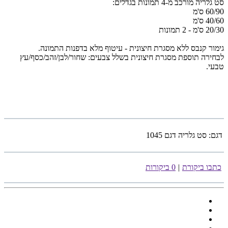
סט גלריה
מורכב מ-4 תמונות בגדלים:
60/90 ס'מ
40/60 ס'מ
20/30 ס'מ - 2 תמונות
גימור קנבס ללא מסגרת חיצונית - עיטוף מלא בדפנות התמונה.
לבחירה תוספת מסגרת חיצונית בשלל צבעים: שחור/לבן/זהב/כסף/עץ
טבעי.
דגם:
סט גלריה דגם 1045
כתבו ביקורת
|
0 ביקורות