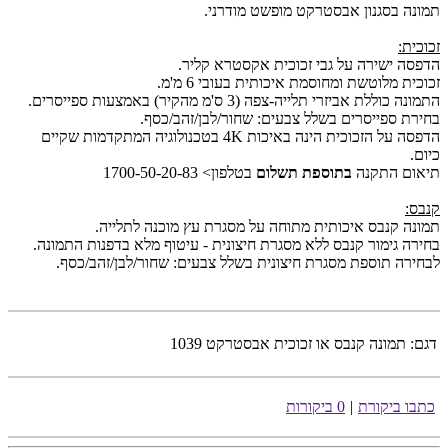
תמונה בסגנון אבסטרקט מופשט מודרני.
זכוכית:
הדפסה ישירה על גבי זכוכית אקסטרא קליר.
זכוכית מלוטשת ומחוסמת איכותית בעובי 6 מ'מ.
התמונה כוללת אביזרי תלייה-צפה (3 ס'מ מהקיר) באמצעות ספייסרים.
בחירת ספייסרים בשלל צבעים: שחור/לבן/זהב/כסף.
הדפסה על הזכוכית הינה באיכות 4K בטכנולוגיה המתקדמות שקיים
כיום.
תיאום התקנה
בתוספת תשלום
בטלפון> 1700-50-20-83
קנבס:
תמונה קנבס איכותית מתוחה על מסגרת עץ מוכנה לתלייה.
בחירה גימור קנבס ללא מסגרת חיצונית - עיטוף מלא בדפנות התמונה.
לבחירה תוספת מסגרת חיצונית בשלל צבעים: שחור/לבן/זהב/כסף.
דגם:
תמונה קנבס או זכוכית אבסטרקט 1039
כתבו ביקורת
|
0 ביקורות