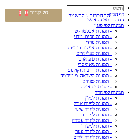
סל קניות
0
0
דף הבית
התחברות \ הרשמה
הדפסת תמונה אישית
תמונות לפי סגנון
- תמונות אבסטרקט
- תמונות נופים וטבע
- תמונות נורדי
- תמונות אנשים ודמויות
- תמונות בעלי חיים
- תמונות פופ ארט
- תמונות גיאומטרי
- תמונות תרבות וקולנוע
- תמונות השראה ומוטיבציה
- תמונות ספורט
- יהדות ויודאיקה
תמונות לפי חדר
- תמונות לסלון
- תמונות לפינת אוכל
- תמונות לחדר שינה
- תמונות למטבח
- תמונות לחדר עבודה
- תמונות למשרד
- תמונות לחדר נוער
- תמונות לחדר ילדים