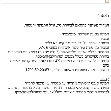
תיאור
המחיר משתנה בהתאם לבחירת סוג, גודל התמונה והגימור.
תמונה בסגנון השראה ומוטיבציה.
זכוכית:
הדפסה ישירה על גבי זכוכית אקסטרא קליר.
זכוכית מלוטשת ומחוסמת איכותית בעובי 6 מ'מ.
התמונה כוללת אביזרי תלייה-צפה (3 ס'מ מהקיר) באמצעות ספייסרים.
בחירת ספייסרים בשלל צבעים: שחור/לבן/זהב/כסף.
הדפסה על הזכוכית הינה באיכות 4K בטכנולוגיה המתקדמות שקיים
כיום.
תיאום התקנה
בתוספת תשלום
בטלפון> 1700-50-20-83
קנבס:
תמונה קנבס איכותית מתוחה על מסגרת עץ מוכנה לתלייה.
בחירה גימור קנבס ללא מסגרת חיצונית - עיטוף מלא בדפנות התמונה.
לבחירה תוספת מסגרת חיצונית בשלל צבעים: שחור/לבן/זהב/כסף.