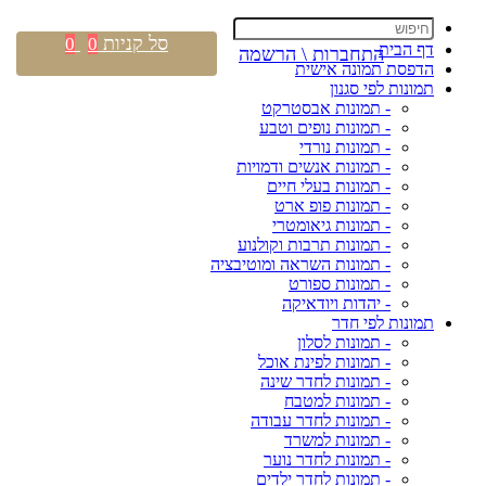
סל קניות
0
0
דף הבית
התחברות \ הרשמה
הדפסת תמונה אישית
תמונות לפי סגנון
- תמונות אבסטרקט
- תמונות נופים וטבע
- תמונות נורדי
- תמונות אנשים ודמויות
- תמונות בעלי חיים
- תמונות פופ ארט
- תמונות גיאומטרי
- תמונות תרבות וקולנוע
- תמונות השראה ומוטיבציה
- תמונות ספורט
- יהדות ויודאיקה
תמונות לפי חדר
- תמונות לסלון
- תמונות לפינת אוכל
- תמונות לחדר שינה
- תמונות למטבח
- תמונות לחדר עבודה
- תמונות למשרד
- תמונות לחדר נוער
- תמונות לחדר ילדים