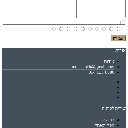
ציון
שמירה
אודות
אודות
tmunastock@gmail.com
054-638-8386
שירות לקוחות
צרו קשר
מפת האתר