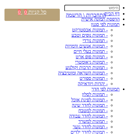
סל קניות
0
0
דף הבית
התחברות \ הרשמה
הדפסת תמונה אישית
תמונות לפי סגנון
- תמונות אבסטרקט
- תמונות נופים וטבע
- תמונות נורדי
- תמונות אנשים ודמויות
- תמונות בעלי חיים
- תמונות פופ ארט
- תמונות גיאומטרי
- תמונות תרבות וקולנוע
- תמונות השראה ומוטיבציה
- תמונות ספורט
- יהדות ויודאיקה
תמונות לפי חדר
- תמונות לסלון
- תמונות לפינת אוכל
- תמונות לחדר שינה
- תמונות למטבח
- תמונות לחדר עבודה
- תמונות למשרד
- תמונות לחדר נוער
- תמונות לחדר ילדים