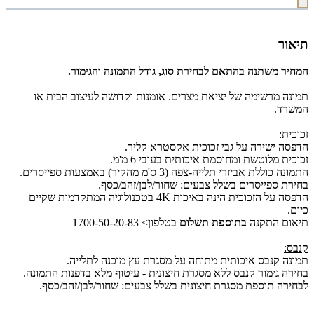
תיאור
המחיר משתנה בהתאם לבחירת סוג, גודל התמונה והגימור.
תמונה מרשימה של יציאת מצרים. אומנות וקדושה לעיצוב הבית או
המשרד.
זכוכית:
הדפסה ישירה על גבי זכוכית אקסטרא קליר.
זכוכית מלוטשת ומחוסמת איכותית בעובי 6 מ'מ.
התמונה כוללת אביזרי תלייה-צפה (3 ס'מ מהקיר) באמצעות ספייסרים.
בחירת ספייסרים בשלל צבעים: שחור/לבן/זהב/כסף.
הדפסה על הזכוכית הינה באיכות 4K בטכנולוגיה המתקדמות שקיים
כיום.
תיאום התקנה
בתוספת תשלום
בטלפון> 1700-50-20-83
קנבס:
תמונה קנבס איכותית מתוחה על מסגרת עץ מוכנה לתלייה.
בחירה גימור קנבס ללא מסגרת חיצונית - עיטוף מלא בדפנות התמונה.
לבחירה תוספת מסגרת חיצונית בשלל צבעים: שחור/לבן/זהב/כסף.