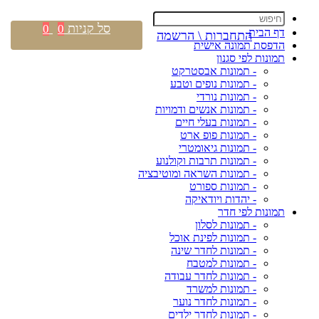
סל קניות
0
0
דף הבית
התחברות \ הרשמה
הדפסת תמונה אישית
תמונות לפי סגנון
- תמונות אבסטרקט
- תמונות נופים וטבע
- תמונות נורדי
- תמונות אנשים ודמויות
- תמונות בעלי חיים
- תמונות פופ ארט
- תמונות גיאומטרי
- תמונות תרבות וקולנוע
- תמונות השראה ומוטיבציה
- תמונות ספורט
- יהדות ויודאיקה
תמונות לפי חדר
- תמונות לסלון
- תמונות לפינת אוכל
- תמונות לחדר שינה
- תמונות למטבח
- תמונות לחדר עבודה
- תמונות למשרד
- תמונות לחדר נוער
- תמונות לחדר ילדים