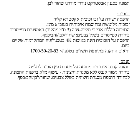
תמונה בסגנון אבסטרקט נורדי מודרני שחור לבן.
זכוכית:
הדפסה ישירה על גבי זכוכית אקסטרא קליר.
זכוכית מלוטשת ומחוסמת איכותית בעובי 6 מ'מ.
התמונה כוללת אביזרי תלייה-צפה (3 ס'מ מהקיר) באמצעות ספייסרים.
בחירת ספייסרים בשלל צבעים: שחור/לבן/זהב/כסף.
הדפסה על הזכוכית הינה באיכות 4K בטכנולוגיה המתקדמות שקיים
כיום.
תיאום התקנה
בתוספת תשלום
בטלפון> 1700-50-20-83
קנבס:
תמונה קנבס איכותית מתוחה על מסגרת עץ מוכנה לתלייה.
בחירה גימור קנבס ללא מסגרת חיצונית - עיטוף מלא בדפנות התמונה.
לבחירה תוספת מסגרת חיצונית בשלל צבעים: שחור/לבן/זהב/כסף.