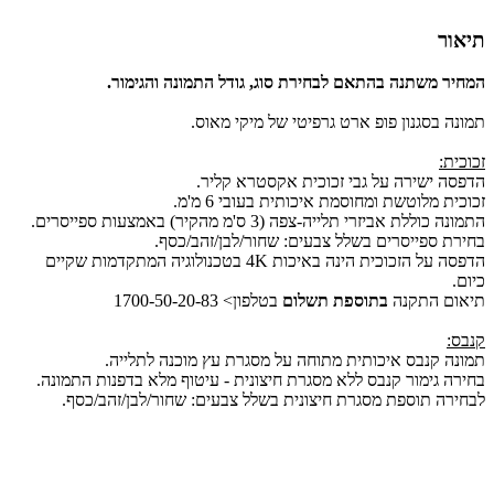
תיאור
המחיר משתנה בהתאם לבחירת סוג, גודל התמונה והגימור.
תמונה בסגנון פופ ארט גרפיטי של מיקי מאוס.
זכוכית:
הדפסה ישירה על גבי זכוכית אקסטרא קליר.
זכוכית מלוטשת ומחוסמת איכותית בעובי 6 מ'מ.
התמונה כוללת אביזרי תלייה-צפה (3 ס'מ מהקיר) באמצעות ספייסרים.
בחירת ספייסרים בשלל צבעים: שחור/לבן/זהב/כסף.
הדפסה על הזכוכית הינה באיכות 4K בטכנולוגיה המתקדמות שקיים
כיום.
תיאום התקנה
בתוספת תשלום
בטלפון> 1700-50-20-83
קנבס:
תמונה קנבס איכותית מתוחה על מסגרת עץ מוכנה לתלייה.
בחירה גימור קנבס ללא מסגרת חיצונית - עיטוף מלא בדפנות התמונה.
לבחירה תוספת מסגרת חיצונית בשלל צבעים: שחור/לבן/זהב/כסף.