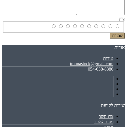
ציון
שמירה
אודות
אודות
tmunastock@gmail.com
054-638-8386
שירות לקוחות
צרו קשר
מפת האתר