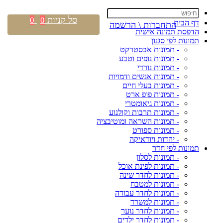
סל קניות
0
0
דף הבית
התחברות \ הרשמה
הדפסת תמונה אישית
תמונות לפי סגנון
- תמונות אבסטרקט
- תמונות נופים וטבע
- תמונות נורדי
- תמונות אנשים ודמויות
- תמונות בעלי חיים
- תמונות פופ ארט
- תמונות גיאומטרי
- תמונות תרבות וקולנוע
- תמונות השראה ומוטיבציה
- תמונות ספורט
- יהדות ויודאיקה
תמונות לפי חדר
- תמונות לסלון
- תמונות לפינת אוכל
- תמונות לחדר שינה
- תמונות למטבח
- תמונות לחדר עבודה
- תמונות למשרד
- תמונות לחדר נוער
- תמונות לחדר ילדים