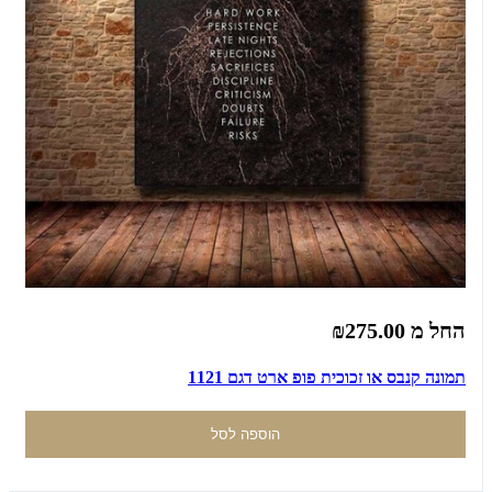
החל מ
₪275.00
תמונה קנבס או זכוכית פופ ארט דגם 1121
הוספה לסל