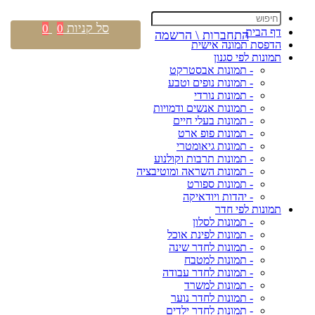
סל קניות
0
0
דף הבית
התחברות \ הרשמה
הדפסת תמונה אישית
תמונות לפי סגנון
- תמונות אבסטרקט
- תמונות נופים וטבע
- תמונות נורדי
- תמונות אנשים ודמויות
- תמונות בעלי חיים
- תמונות פופ ארט
- תמונות גיאומטרי
- תמונות תרבות וקולנוע
- תמונות השראה ומוטיבציה
- תמונות ספורט
- יהדות ויודאיקה
תמונות לפי חדר
- תמונות לסלון
- תמונות לפינת אוכל
- תמונות לחדר שינה
- תמונות למטבח
- תמונות לחדר עבודה
- תמונות למשרד
- תמונות לחדר נוער
- תמונות לחדר ילדים