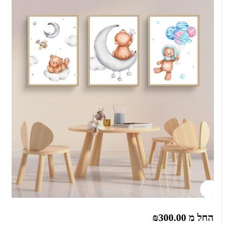
החל מ
₪300.00