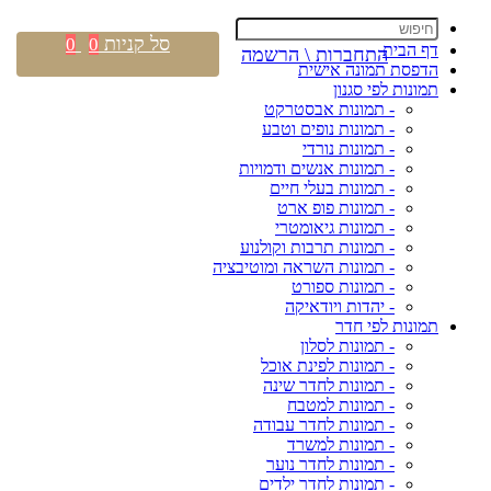
סל קניות
0
0
דף הבית
התחברות \ הרשמה
הדפסת תמונה אישית
תמונות לפי סגנון
- תמונות אבסטרקט
- תמונות נופים וטבע
- תמונות נורדי
- תמונות אנשים ודמויות
- תמונות בעלי חיים
- תמונות פופ ארט
- תמונות גיאומטרי
- תמונות תרבות וקולנוע
- תמונות השראה ומוטיבציה
- תמונות ספורט
- יהדות ויודאיקה
תמונות לפי חדר
- תמונות לסלון
- תמונות לפינת אוכל
- תמונות לחדר שינה
- תמונות למטבח
- תמונות לחדר עבודה
- תמונות למשרד
- תמונות לחדר נוער
- תמונות לחדר ילדים